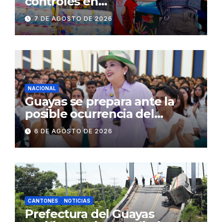
controles en
establecimientos y espacios
7 DE AGOSTO DE 2026
públicos de Pichincha: 684
operativos en zonas
comerciales y de
concurrencia
NACIONAL
Guayas se prepara ante la
posible ocurrencia del
fenómeno de El Niño:
6 DE AGOSTO DE 2026
Gobierno Nacional capacita a
2.500 jóvenes
CANTONES
NOTICIAS
Prefectura del Guayas