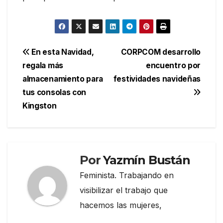
Navegación
En esta Navidad,
CORPCOM desarrollo
regala más
encuentro por
de
almacenamiento para
festividades navideñas
entradas
tus consolas con
Kingston
Por
Yazmín Bustán
Feminista. Trabajando en
visibilizar el trabajo que
hacemos las mujeres,