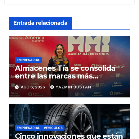
Entrada relacionada
EMPRESARIAL
Almacenes Tía se consolida
entre las marcas más
influyentes del Ecuador
AGO 6, 2026
YAZMÍN BUSTÁN
EMPRESARIAL
VEHÍCULOS
Cinco innovaciones que están