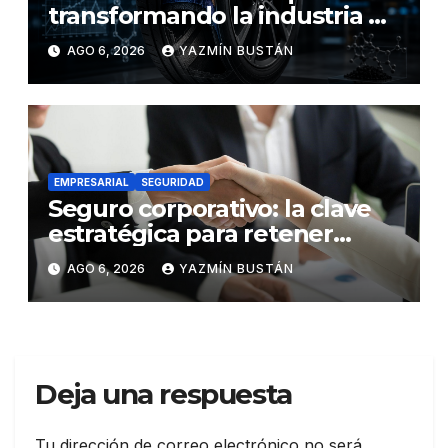
transformando la industria de
los neumáticos y redefinen el
AGO 6, 2026
YAZMÍN BUSTÁN
futuro de la movilidad
EMPRESARIAL
SEGURIDAD
Seguro corporativo: la clave
estratégica para retener
talento en Ecuador
AGO 6, 2026
YAZMÍN BUSTÁN
Deja una respuesta
Tu dirección de correo electrónico no será