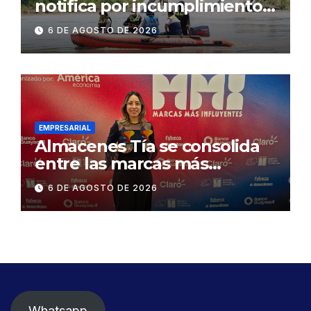
notifica por incumplimiento
contractual a la
6 DE AGOSTO DE 2026
Concesionaria CONORTE y
exige celeridad en
desmontaje del puente
Gonzalo Icaza Cornejo, en
Daule
EMPRESARIAL
Almacenes Tía se consolida
entre las marcas más
influyentes del Ecuador
6 DE AGOSTO DE 2026
Whatsapp