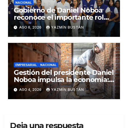
NACIONAL
Gobierno de Daniel Noboa
reconoce el importante rol
que cumplen educadoras del
AGO 6, 2026
YAZMÍN BUSTÁN
servicio Creciendo con
Nuestros Hijos en beneficio
de la niñez
EMPRESARIAL
NACIONAL
Gestión del presidente Daniel
Noboa impulsa la economía:
ventas superan los USD
AGO 4, 2026
YAZMÍN BUSTÁN
25.600 millones y crecen
16,7% en julio
Deja una respuesta