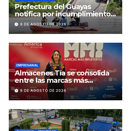
Prefectura del Guayas
notifica por incumplimiento
contractual a la
6 DE AGOSTO DE 2026
Concesionaria CONORTE y
exige celeridad en
desmontaje del puente
Gonzalo Icaza Cornejo, en
Daule
EMPRESARIAL
Almacenes Tía se consolida
entre las marcas más
influyentes del Ecuador
6 DE AGOSTO DE 2026