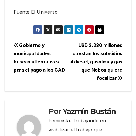
Fuente El Universo
Navegación
Gobierno y
USD 2.230 millones
municipalidades
cuestan los subsidios
de
buscan alternativas
al diésel, gasolina y gas
entradas
para el pago a los GAD
que Noboa quiere
focalizar
Por
Yazmín Bustán
Feminista. Trabajando en
visibilizar el trabajo que