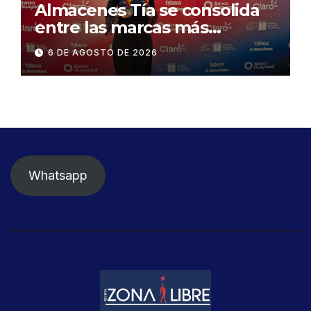
Almacenes Tía se consolida
entre las marcas más
influyentes del Ecuador
6 DE AGOSTO DE 2026
Whatsapp