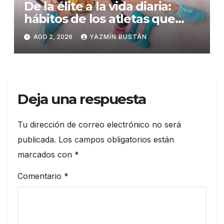
De la élite a la vida diaria:
hábitos de los atletas que
puedes adoptar para mejorar
AGO 2, 2026
YAZMÍN BUSTÁN
tu rendimiento físico
Deja una respuesta
Tu dirección de correo electrónico no será
publicada.
Los campos obligatorios están
marcados con
*
Comentario
*