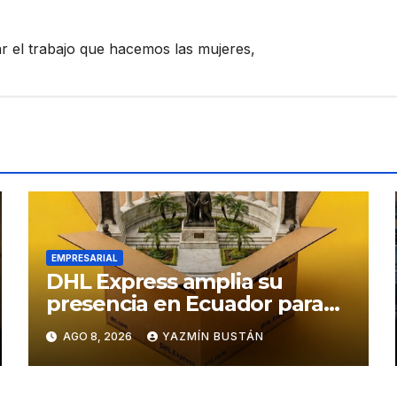
zar el trabajo que hacemos las mujeres,
EMPRESARIAL
DHL Express amplia su
presencia en Ecuador para
responder al crecimiento de
AGO 8, 2026
YAZMÍN BUSTÁN
las exportaciones