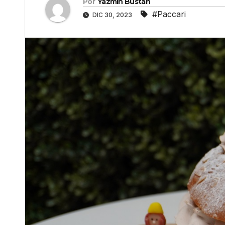
Por
Yazmín Bustán
#Paccari
DIC 30, 2023