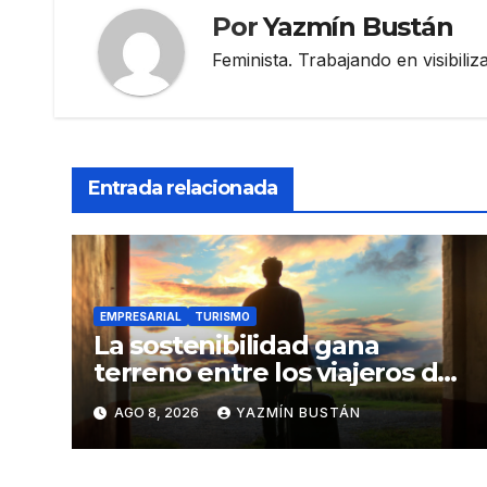
Por
Yazmín Bustán
Feminista. Trabajando en visibili
Entrada relacionada
EMPRESARIAL
TURISMO
La sostenibilidad gana
terreno entre los viajeros de
negocios
AGO 8, 2026
YAZMÍN BUSTÁN