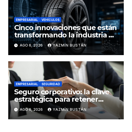
EMPRESARIAL
VEHÍCULOS
Cinco innovaciones que están
transformando la industria de
los neumáticos y redefinen el
AGO 6, 2026
YAZMÍN BUSTÁN
futuro de la movilidad
EMPRESARIAL
SEGURIDAD
Seguro corporativo: la clave
estratégica para retener
talento en Ecuador
AGO 6, 2026
YAZMÍN BUSTÁN