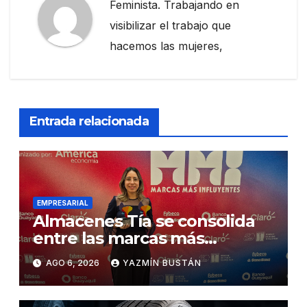
Feminista. Trabajando en
visibilizar el trabajo que
hacemos las mujeres,
Entrada relacionada
EMPRESARIAL
Almacenes Tía se consolida
entre las marcas más
influyentes del Ecuador
AGO 6, 2026
YAZMÍN BUSTÁN