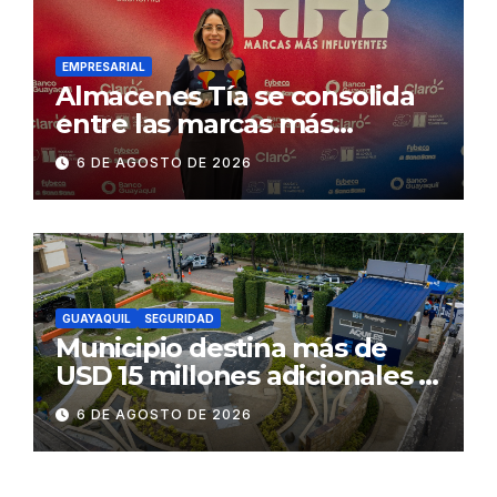
Gonzalo Icaza Cornejo, en
Daule
EMPRESARIAL
Almacenes Tía se consolida
entre las marcas más
influyentes del Ecuador
6 DE AGOSTO DE 2026
GUAYAQUIL
SEGURIDAD
Municipio destina más de
USD 15 millones adicionales a
SEGURA EP para fortalecer la
6 DE AGOSTO DE 2026
seguridad ciudadana