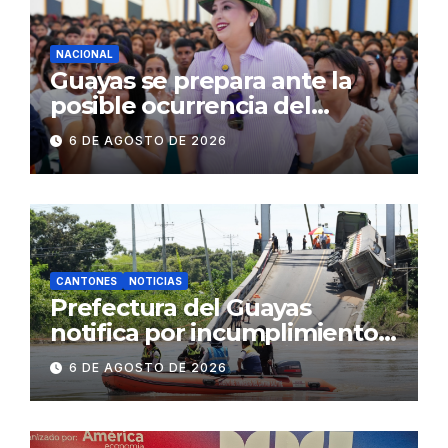
NACIONAL
Guayas se prepara ante la
posible ocurrencia del
fenómeno de El Niño:
6 DE AGOSTO DE 2026
Gobierno Nacional capacita a
2.500 jóvenes
CANTONES
NOTICIAS
Prefectura del Guayas
notifica por incumplimiento
contractual a la
6 DE AGOSTO DE 2026
Concesionaria CONORTE y
exige celeridad en
desmontaje del puente