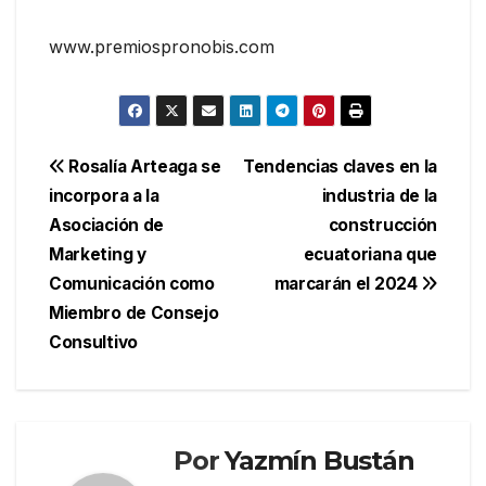
www.premiospronobis.com
Navegación
Rosalía Arteaga se
Tendencias claves en la
incorpora a la
industria de la
de
Asociación de
construcción
entradas
Marketing y
ecuatoriana que
Comunicación como
marcarán el 2024
Miembro de Consejo
Consultivo
Por
Yazmín Bustán