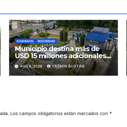
GUAYAQUIL
SEGURIDAD
Municipio destina más de
USD 15 millones adicionales a
SEGURA EP para fortalecer la
AGO 6, 2026
YAZMÍN BUSTÁN
seguridad ciudadana
cada.
Los campos obligatorios están marcados con
*