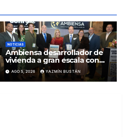
NOTICIAS
Ambiensa desarrollador de
vivienda a gran escala con
estándares internacionales
AGO 5, 2026
YAZMÍN BUSTÁN
de sostenibilidad