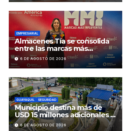
exige celeridad en
desmontaje del puente
Gonzalo Icaza Cornejo, en
Daule
EMPRESARIAL
Almacenes Tía se consolida
entre las marcas más
influyentes del Ecuador
6 DE AGOSTO DE 2026
GUAYAQUIL
SEGURIDAD
Municipio destina más de
USD 15 millones adicionales a
SEGURA EP para fortalecer la
6 DE AGOSTO DE 2026
seguridad ciudadana