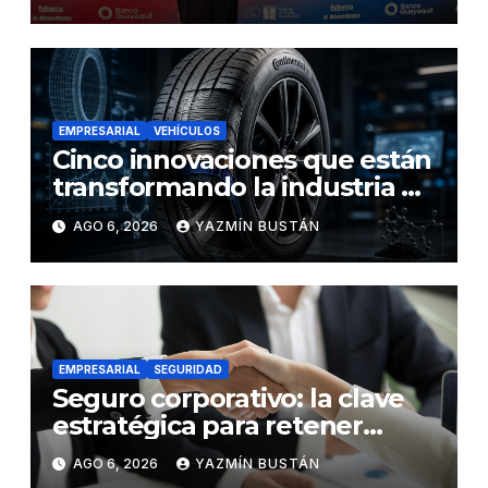
EMPRESARIAL
VEHÍCULOS
Cinco innovaciones que están
transformando la industria de
los neumáticos y redefinen el
AGO 6, 2026
YAZMÍN BUSTÁN
futuro de la movilidad
EMPRESARIAL
SEGURIDAD
Seguro corporativo: la clave
estratégica para retener
talento en Ecuador
AGO 6, 2026
YAZMÍN BUSTÁN