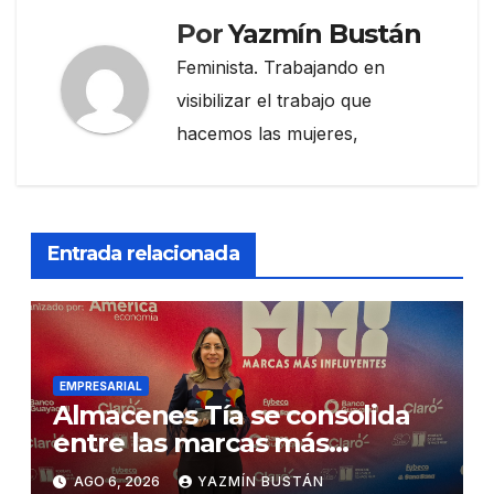
Por
Yazmín Bustán
Feminista. Trabajando en
visibilizar el trabajo que
hacemos las mujeres,
Entrada relacionada
EMPRESARIAL
Almacenes Tía se consolida
entre las marcas más
influyentes del Ecuador
AGO 6, 2026
YAZMÍN BUSTÁN