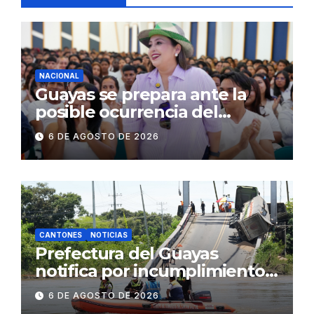
NACIONAL
Guayas se prepara ante la
posible ocurrencia del
fenómeno de El Niño:
6 DE AGOSTO DE 2026
Gobierno Nacional capacita a
2.500 jóvenes
CANTONES
NOTICIAS
Prefectura del Guayas
notifica por incumplimiento
contractual a la
6 DE AGOSTO DE 2026
Concesionaria CONORTE y