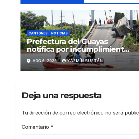
CANTONES
NOTICIAS
Prefectura del Guayas
notifica por incumplimiento
contractual a la
AGO 6, 2026
YAZMÍN BUSTÁN
Concesionaria CONORTE y
exige celeridad en
desmontaje del puente
Gonzalo Icaza Cornejo, en
Deja una respuesta
Daule
Tu dirección de correo electrónico no será publi
Comentario
*