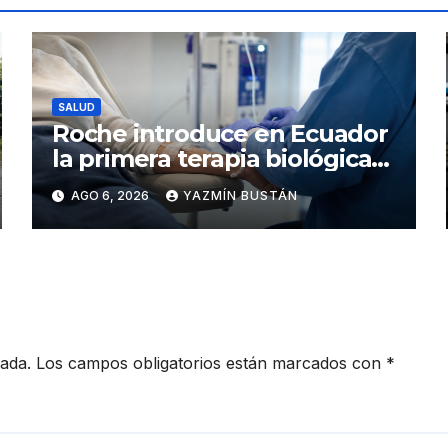
SALUD
Roche introduce en Ecuador
la primera terapia biológica
de precisión capaz de
AGO 6, 2026
YAZMÍN BUSTÁN
detener el daño renal por
nefritis lúpica
cada.
Los campos obligatorios están marcados con
*