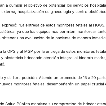
a cumplir el objetivo de potenciar los servicios hospitala
externa, hospitalización de ginecología y centro obstétri
, expresó: “La entrega de estos monitores fetales al HGGS, 
tétrica, ya que los equipos nos permiten monitorear tanto l
 obtener una evaluación de la paciente de manera inmediat
 la OPS y al MSP por la entrega de estos monitores fetales
 y obstetricia brindando atención integral al binomio madre/
ló.
 y de libre posición. Atiende un promedio de 15 a 20 part
 nuevos monitores fetales, desempeñarán un papel crucial e
 de Salud Pública mantiene su compromiso de brindar atenci