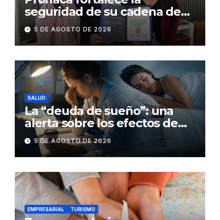
seguridad de su cadena de
suministro con certificación
5 DE AGOSTO DE 2026
BASC en dos plantas
SALUD
La “deuda de sueño”: una
alerta sobre los efectos de
dormir mal en la salud física y
5 DE AGOSTO DE 2026
mental
EMPRESARIAL
TURISMO