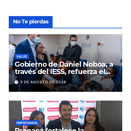
No Te pierdas
SALUD
Gobierno de Daniel Noboa, a
través del IESS, refuerza el
abastecimiento de insulina
5 DE AGOSTO DE 2026
en 86 establecimientos de
salud
EMPRESARIAL
Pronaca fortalece la