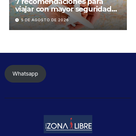
7 recomendaciones para
viajar con mayor seguridad
dentro y fuera del Ecuador
5 DE AGOSTO DE 2026
Whatsapp