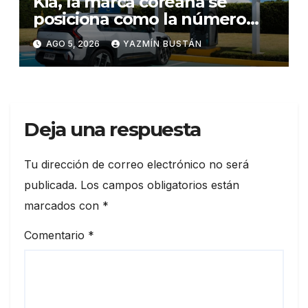
Kia, la marca coreana se
posiciona como la número
uno en ventas de vehículos
AGO 5, 2026
YAZMÍN BUSTÁN
eléctricos en Ecuador
durante julio
Deja una respuesta
Tu dirección de correo electrónico no será
publicada.
Los campos obligatorios están
marcados con
*
Comentario
*