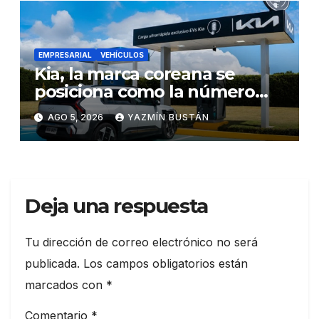
EMPRESARIAL
VEHÍCULOS
Kia, la marca coreana se
posiciona como la número
uno en ventas de vehículos
AGO 5, 2026
YAZMÍN BUSTÁN
eléctricos en Ecuador
durante julio
Deja una respuesta
Tu dirección de correo electrónico no será
publicada.
Los campos obligatorios están
marcados con
*
Comentario
*