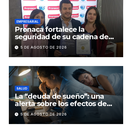
EMPRESARIAL
Pronaca fortalece la
seguridad de su cadena de
suministro con certificación
5 DE AGOSTO DE 2026
BASC en dos plantas
SALUD
La “deuda de sueño”: una
alerta sobre los efectos de
dormir mal en la salud física y
5 DE AGOSTO DE 2026
mental