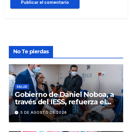
No Te pierdas
SALUD
Gobierno de Daniel Noboa, a
través del IESS, refuerza el
abastecimiento de insulina
5 DE AGOSTO DE 2026
en 86 establecimientos de
salud