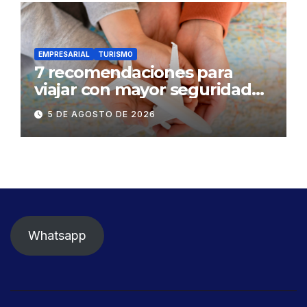
EMPRESARIAL
TURISMO
7 recomendaciones para
viajar con mayor seguridad
dentro y fuera del Ecuador
5 DE AGOSTO DE 2026
Whatsapp