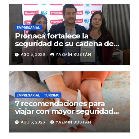
EMPRESARIAL
Pronaca fortalece la
seguridad de su cadena de
suministro con certificación
AGO 5, 2026
YAZMÍN BUSTÁN
BASC en dos plantas
EMPRESARIAL
TURISMO
7 recomendaciones para
viajar con mayor seguridad
dentro y fuera del Ecuador
AGO 5, 2026
YAZMÍN BUSTÁN