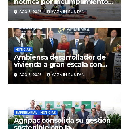
notifica por incumplimiento
contractual a la Concesionaria
AGO 6, 2026
YAZMÍN BUSTÁN
CONORTE y exige celeridad
en desmontaje del puente
Gonzalo Icaza Cornejo, en
Daule
NOTICIAS
Ambiensa desarrollador de
vivienda a gran escala con
estándares internacionales
AGO 5, 2026
YAZMÍN BUSTÁN
de sostenibilidad
EMPRESARIAL
NOTICIAS
Agripac consolida su gestión
sostenible con la