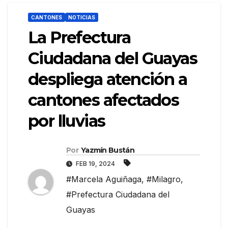
CANTONES
NOTICIAS
La Prefectura
Ciudadana del Guayas
despliega atención a
cantones afectados
por lluvias
Por
Yazmín Bustán
FEB 19, 2024
#Marcela Aguiñaga
,
#Milagro
,
#Prefectura Ciudadana del
Guayas