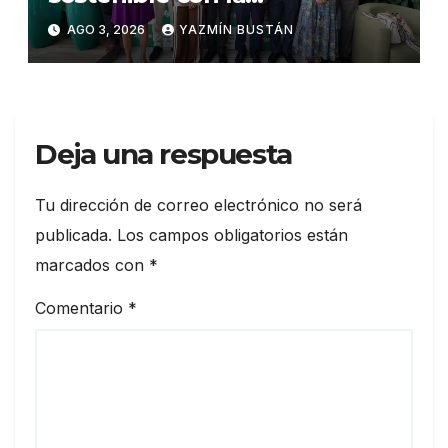
presentación de su octava
AGO 3, 2026
YAZMÍN BUSTÁN
Memoria de Sostenibilidad
Deja una respuesta
Tu dirección de correo electrónico no será
publicada.
Los campos obligatorios están
marcados con
*
Comentario
*