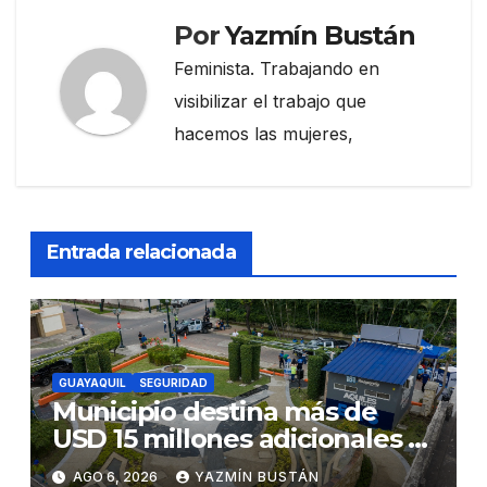
Por
Yazmín Bustán
Feminista. Trabajando en
visibilizar el trabajo que
hacemos las mujeres,
Entrada relacionada
GUAYAQUIL
SEGURIDAD
Municipio destina más de
USD 15 millones adicionales a
SEGURA EP para fortalecer la
AGO 6, 2026
YAZMÍN BUSTÁN