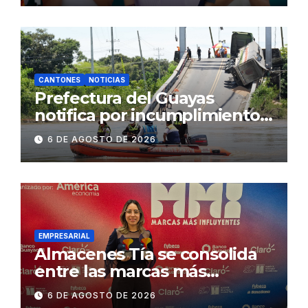
2.500 jóvenes
CANTONES
NOTICIAS
Prefectura del Guayas
notifica por incumplimiento
contractual a la
6 DE AGOSTO DE 2026
Concesionaria CONORTE y
exige celeridad en
desmontaje del puente
Gonzalo Icaza Cornejo, en
Daule
EMPRESARIAL
Almacenes Tía se consolida
entre las marcas más
influyentes del Ecuador
6 DE AGOSTO DE 2026