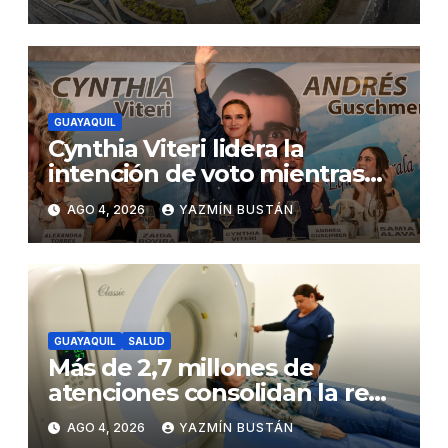
seguridad ciudadana
GUAYAQUIL
Cynthia Viteri lidera la
intención de voto mientras
Andrés Guschmer muestra
AGO 4, 2026
YAZMÍN BUSTÁN
un destacado crecimiento,
según AtlasIntel
GUAYAQUIL
SALUD
Más de 2,7 millones de
atenciones consolidan la red
municipal de salud
AGO 4, 2026
YAZMÍN BUSTÁN