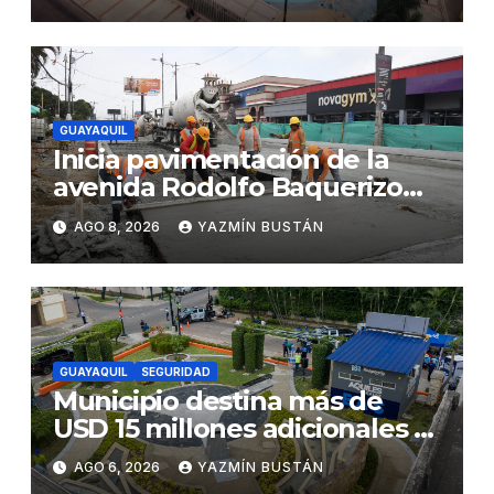
municipales
GUAYAQUIL
Inicia pavimentación de la
avenida Rodolfo Baquerizo
Nazur como parte de la
AGO 8, 2026
YAZMÍN BUSTÁN
Renovación Urbana
GUAYAQUIL
SEGURIDAD
Municipio destina más de
USD 15 millones adicionales a
SEGURA EP para fortalecer la
AGO 6, 2026
YAZMÍN BUSTÁN
seguridad ciudadana