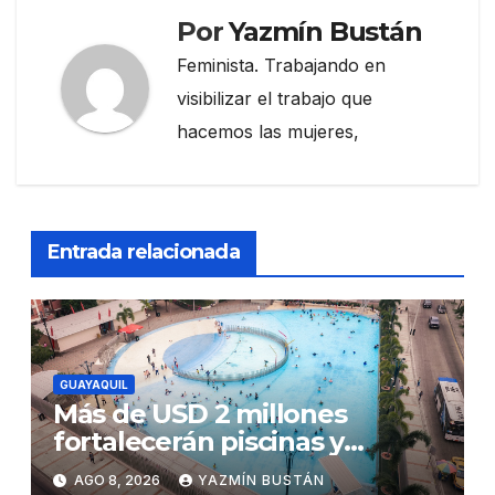
Por
Yazmín Bustán
Feminista. Trabajando en
visibilizar el trabajo que
hacemos las mujeres,
Entrada relacionada
GUAYAQUIL
Más de USD 2 millones
fortalecerán piscinas y
parques acuáticos
AGO 8, 2026
YAZMÍN BUSTÁN