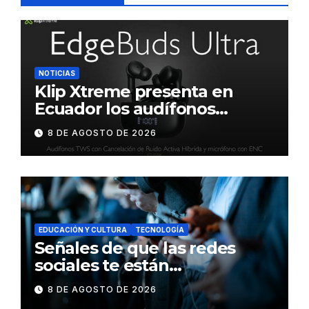
NOTICIAS
Klip Xtreme presenta en
Ecuador los audífonos
DynaBuds con sonido
8 DE AGOSTO DE 2026
inteligente y control táctil
EDUCACIÓN Y CULTURA
TECNOLOGÍA
Señales de que las redes
sociales te están
consumiendo
8 DE AGOSTO DE 2026