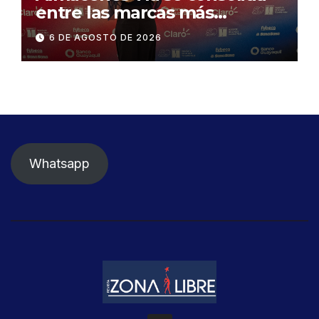
entre las marcas más
influyentes del Ecuador
6 DE AGOSTO DE 2026
Whatsapp