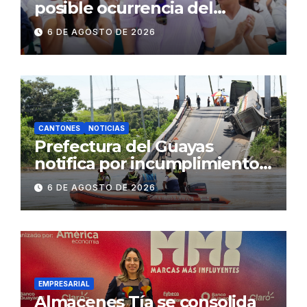
posible ocurrencia del
fenómeno de El Niño:
6 DE AGOSTO DE 2026
Gobierno Nacional capacita a
2.500 jóvenes
CANTONES
NOTICIAS
Prefectura del Guayas
notifica por incumplimiento
contractual a la
6 DE AGOSTO DE 2026
Concesionaria CONORTE y
exige celeridad en
desmontaje del puente
Gonzalo Icaza Cornejo, en
Daule
EMPRESARIAL
Almacenes Tía se consolida