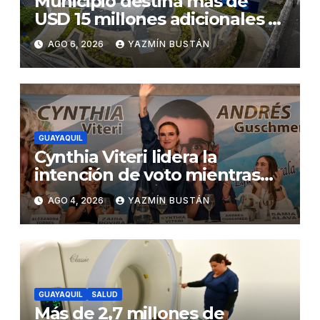
Municipio destina más de
USD 15 millones adicionales a
SEGURA EP para fortalecer la
AGO 6, 2026
YAZMÍN BUSTÁN
seguridad ciudadana
GUAYAQUIL
Cynthia Viteri lidera la
intención de voto mientras
Andrés Guschmer muestra
AGO 4, 2026
YAZMÍN BUSTÁN
un destacado crecimiento,
según AtlasIntel
GUAYAQUIL
SALUD
Más de 2,7 millones de