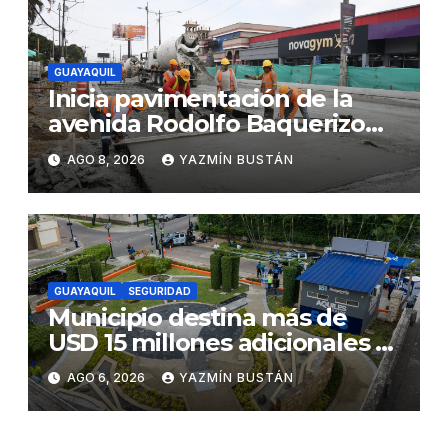
GUAYAQUIL
Inicia pavimentación de la
avenida Rodolfo Baquerizo
Nazur como parte de la
AGO 8, 2026
YAZMÍN BUSTÁN
Renovación Urbana
GUAYAQUIL
SEGURIDAD
Municipio destina más de
USD 15 millones adicionales a
SEGURA EP para fortalecer la
AGO 6, 2026
YAZMÍN BUSTÁN
seguridad ciudadana