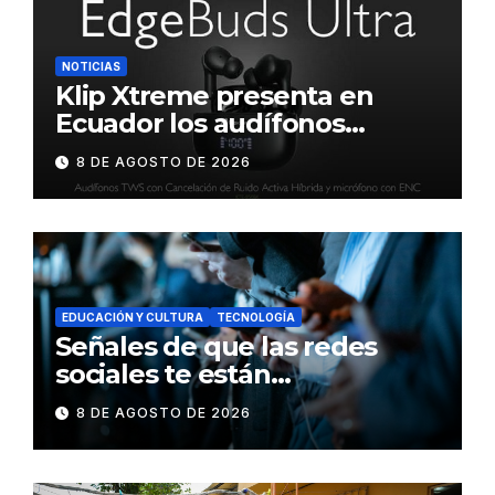
NOTICIAS
Klip Xtreme presenta en
Ecuador los audífonos
DynaBuds con sonido
8 DE AGOSTO DE 2026
inteligente y control táctil
EDUCACIÓN Y CULTURA
TECNOLOGÍA
Señales de que las redes
sociales te están
consumiendo
8 DE AGOSTO DE 2026