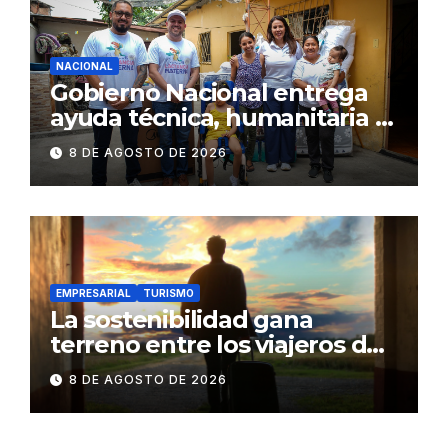
NACIONAL
Gobierno Nacional entrega
ayuda técnica, humanitaria y
Bono Joaquín Gallegos Lara a
8 DE AGOSTO DE 2026
familia en situación de
vulnerabilidad
EMPRESARIAL
TURISMO
La sostenibilidad gana
terreno entre los viajeros de
negocios
8 DE AGOSTO DE 2026