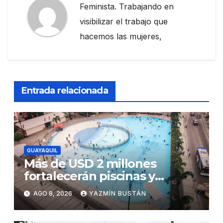
Feminista. Trabajando en
visibilizar el trabajo que
hacemos las mujeres,
Entrada relacionada
GUAYAQUIL
Más de USD 2 millones
fortalecerán piscinas y
parques acuáticos
AGO 8, 2026
YAZMÍN BUSTÁN
municipales