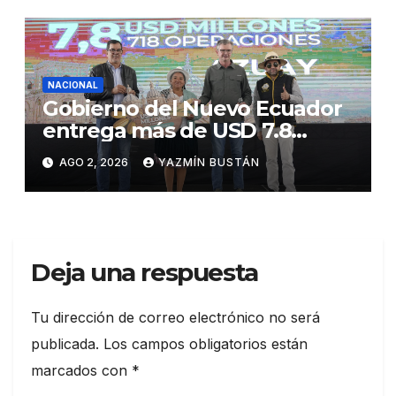
Samborondón
NACIONAL
Gobierno del Nuevo Ecuador
entrega más de USD 7.8
millones en créditos
AGO 2, 2026
YAZMÍN BUSTÁN
productivos en Azuay,
continuando con la
reactivación económica
Deja una respuesta
Tu dirección de correo electrónico no será
publicada.
Los campos obligatorios están
marcados con
*