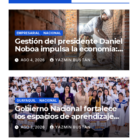
EMPRESARIAL
NACIONAL
Gestión del presidente Daniel
Noboa impulsa la economía:
ventas superan los USD
AGO 4, 2026
YAZMÍN BUSTÁN
25.600 millones y crecen
16,7% en julio
GUAYAQUIL
NACIONAL
Gobierno Nacional fortalece
los espacios de aprendizaje
con la entrega de mobiliario
AGO 3, 2026
YAZMÍN BUSTÁN
escolar en Guayaquil, Durán y