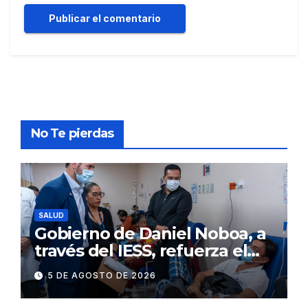
No Te pierdas
SALUD
Gobierno de Daniel Noboa, a
través del IESS, refuerza el
abastecimiento de insulina
5 DE AGOSTO DE 2026
en 86 establecimientos de
salud