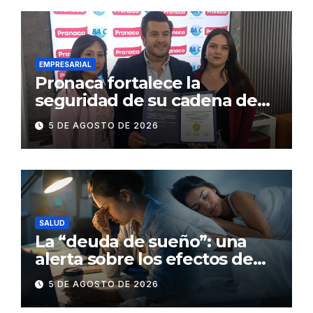
EMPRESARIAL
Pronaca fortalece la
seguridad de su cadena de
suministro con certificación
5 DE AGOSTO DE 2026
BASC en dos plantas
SALUD
La “deuda de sueño”: una
alerta sobre los efectos de
dormir mal en la salud física y
5 DE AGOSTO DE 2026
mental