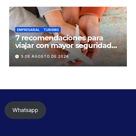
EMPRESARIAL
TURISMO
7 recomendaciones para
viajar con mayor seguridad
dentro y fuera del Ecuador
5 DE AGOSTO DE 2026
Whatsapp