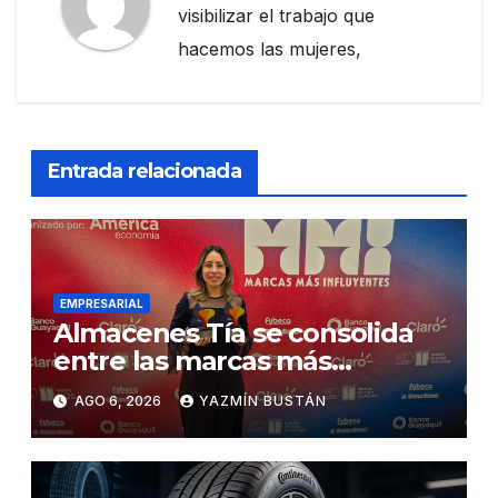
visibilizar el trabajo que
hacemos las mujeres,
Entrada relacionada
EMPRESARIAL
Almacenes Tía se consolida
entre las marcas más
influyentes del Ecuador
AGO 6, 2026
YAZMÍN BUSTÁN