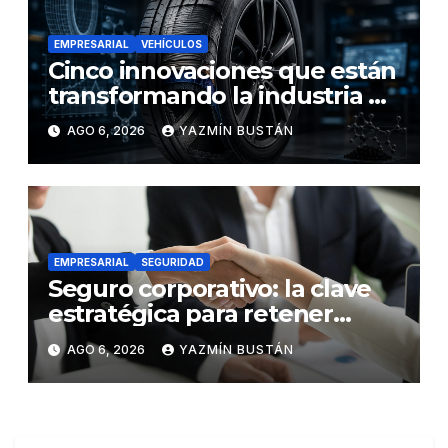
EMPRESARIAL
VEHÍCULOS
Cinco innovaciones que están
transformando la industria de
los neumáticos y redefinen el
AGO 6, 2026
YAZMÍN BUSTÁN
futuro de la movilidad
EMPRESARIAL
SEGURIDAD
Seguro corporativo: la clave
estratégica para retener
talento en Ecuador
AGO 6, 2026
YAZMÍN BUSTÁN