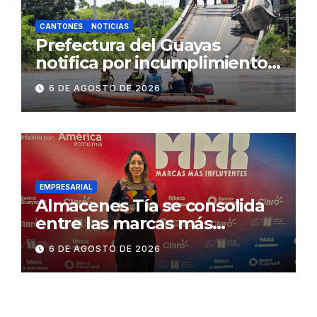
CANTONES
NOTICIAS
Prefectura del Guayas
notifica por incumplimiento
contractual a la
6 DE AGOSTO DE 2026
Concesionaria CONORTE y
exige celeridad en
desmontaje del puente
Gonzalo Icaza Cornejo, en
Daule
EMPRESARIAL
Almacenes Tía se consolida
entre las marcas más
influyentes del Ecuador
6 DE AGOSTO DE 2026