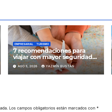
EMPRESARIAL
TURISMO
7 recomendaciones para
viajar con mayor seguridad
dentro y fuera del Ecuador
AGO 5, 2026
YAZMÍN BUSTÁN
cada.
Los campos obligatorios están marcados con
*