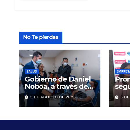
No Te pierdas
SALUD
EMPRES
Gobierno de Daniel
Pron
Noboa, a través del
segu
IESS, refuerza el
cad
5 DE AGOSTO DE 2026
5 D
abastecimiento de
sumi
insulina en 86
cert
establecimientos de
en d
salud