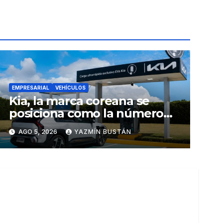
EMPRESARIAL
VEHÍCULOS
Kia, la marca coreana se
posiciona como la número
uno en ventas de vehículos
AGO 5, 2026
YAZMÍN BUSTÁN
eléctricos en Ecuador
durante julio