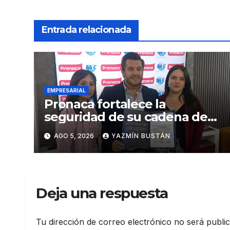
Entrada relacionada
EMPRESARIAL
Pronaca fortalece la
seguridad de su cadena de
suministro con certificación
AGO 5, 2026
YAZMÍN BUSTÁN
BASC en dos plantas
Deja una respuesta
Tu dirección de correo electrónico no será publi