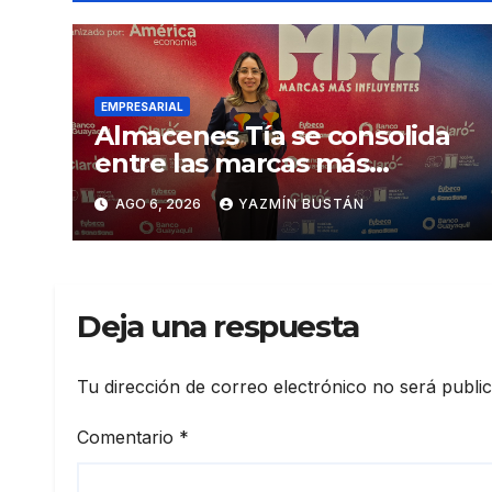
EMPRESARIAL
Almacenes Tía se consolida
entre las marcas más
influyentes del Ecuador
AGO 6, 2026
YAZMÍN BUSTÁN
Deja una respuesta
Tu dirección de correo electrónico no será publi
Comentario
*