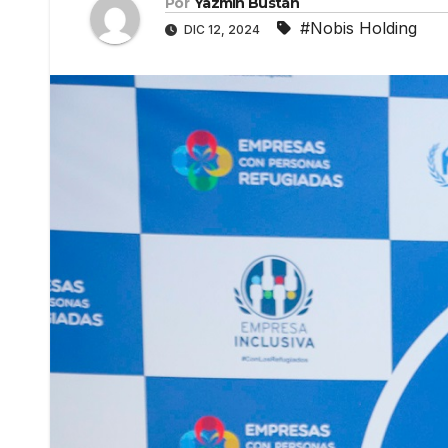
Por
Yazmín Bustán
#Nobis Holding
DIC 12, 2024