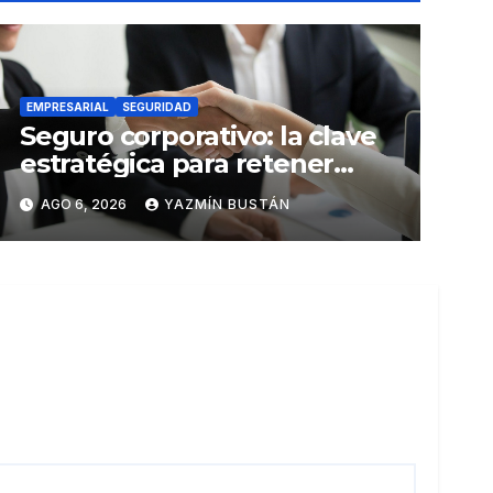
EMPRESARIAL
SEGURIDAD
Seguro corporativo: la clave
estratégica para retener
talento en Ecuador
AGO 6, 2026
YAZMÍN BUSTÁN