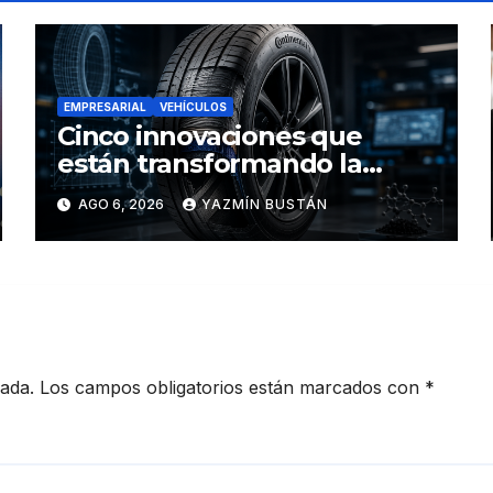
EMPRESARIAL
VEHÍCULOS
Cinco innovaciones que
están transformando la
industria de los neumáticos y
AGO 6, 2026
YAZMÍN BUSTÁN
redefinen el futuro de la
movilidad
cada.
Los campos obligatorios están marcados con
*