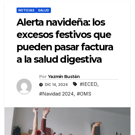
NOTICIAS
SALUD
Alerta navideña: los
excesos festivos que
pueden pasar factura
a la salud digestiva
Por
Yazmín Bustán
#IECED
,
DIC 14, 2024
#Navidad 2024
,
#OMS