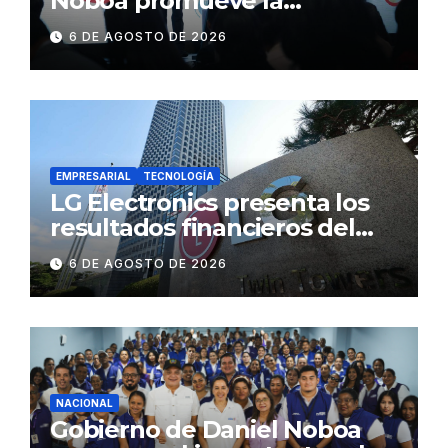
Noboa promueve la
autonomía económica de las
6 DE AGOSTO DE 2026
mujeres con más de USD 45
millones en financiamiento
EMPRESARIAL
TECNOLOGÍA
LG Electronics presenta los
resultados financieros del
segundo trimestre de 2026
6 DE AGOSTO DE 2026
NACIONAL
Gobierno de Daniel Noboa