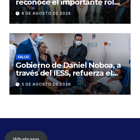
reconoce el importante rol
que cumplen educadoras del
6 DE AGOSTO DE 2026
servicio Creciendo con
Nuestros Hijos en beneficio
de la niñez
SALUD
Gobierno de Daniel Noboa, a
través del IESS, refuerza el
abastecimiento de insulina
5 DE AGOSTO DE 2026
en 86 establecimientos de
salud
Whatsapp