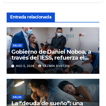
Entrada relacionada
SALUD
Gobierno de Daniel Noboa, a
través del IESS, refuerza el
abastecimiento de insulina
AGO 5, 2026
YAZMÍN BUSTÁN
en 86 establecimientos de
salud
SALUD
La “deuda de sueño”: una