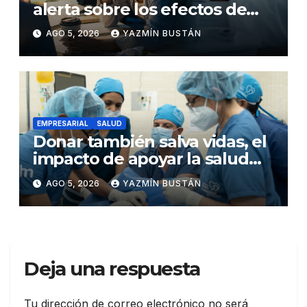
alerta sobre los efectos de
dormir mal en la salud física y
AGO 5, 2026
YAZMÍN BUSTÁN
mental
EMPRESARIAL
SALUD
Donar también salva vidas, el
impacto de apoyar la salud
infantil en Ecuador
AGO 5, 2026
YAZMÍN BUSTÁN
Deja una respuesta
Tu dirección de correo electrónico no será