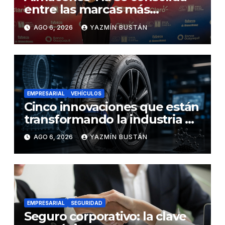
entre las marcas más
influyentes del Ecuador
AGO 6, 2026
YAZMÍN BUSTÁN
EMPRESARIAL
VEHÍCULOS
Cinco innovaciones que están
transformando la industria de
los neumáticos y redefinen el
AGO 6, 2026
YAZMÍN BUSTÁN
futuro de la movilidad
EMPRESARIAL
SEGURIDAD
Seguro corporativo: la clave