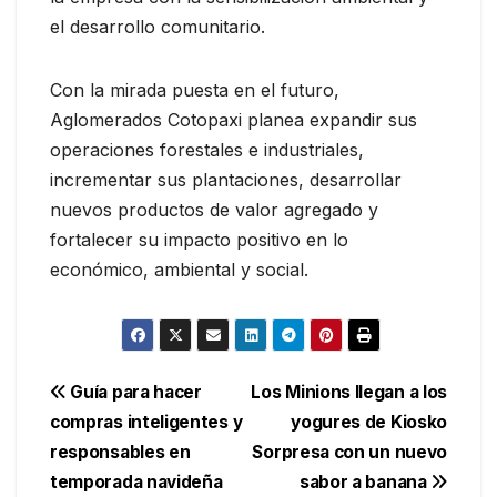
el desarrollo comunitario.
Con la mirada puesta en el futuro,
Aglomerados Cotopaxi planea expandir sus
operaciones forestales e industriales,
incrementar sus plantaciones, desarrollar
nuevos productos de valor agregado y
fortalecer su impacto positivo en lo
económico, ambiental y social.
Navegación
Guía para hacer
Los Minions llegan a los
compras inteligentes y
yogures de Kiosko
de
responsables en
Sorpresa con un nuevo
entradas
temporada navideña
sabor a banana