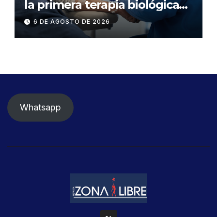
la primera terapia biológica
de precisión capaz de
6 DE AGOSTO DE 2026
detener el daño renal por
nefritis lúpica
Whatsapp