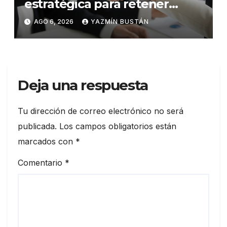
estratégica para retener
talento en Ecuador
AGO 6, 2026
YAZMÍN BUSTÁN
Deja una respuesta
Tu dirección de correo electrónico no será
publicada.
Los campos obligatorios están
marcados con
*
Comentario
*