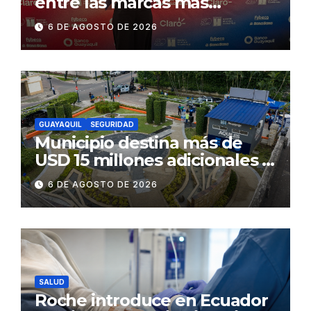
entre las marcas más
influyentes del Ecuador
6 DE AGOSTO DE 2026
GUAYAQUIL
SEGURIDAD
Municipio destina más de
USD 15 millones adicionales a
SEGURA EP para fortalecer la
6 DE AGOSTO DE 2026
seguridad ciudadana
SALUD
Roche introduce en Ecuador