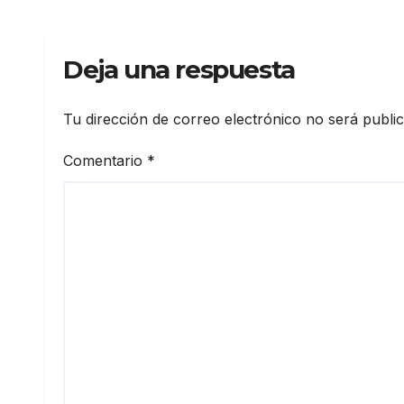
exige celeridad en
desmontaje del puente
Gonzalo Icaza Cornejo, en
Deja una respuesta
Daule
Tu dirección de correo electrónico no será publi
Comentario
*