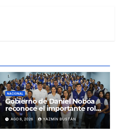
NACIONAL
Gobierno de Daniel Noboa
reconoce el importante rol
que cumplen educadoras
AGO 6, 2026
YAZMÍN BUSTÁN
del servicio Creciendo con