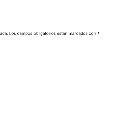
millones en financiamiento
cada.
Los campos obligatorios están marcados con
*