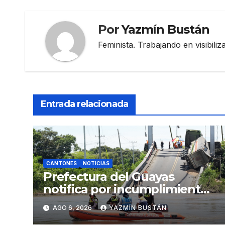
Por
Yazmín Bustán
Feminista. Trabajando en visibili
Entrada relacionada
CANTONES
NOTICIAS
Prefectura del Guayas
notifica por incumplimiento
contractual a la
AGO 6, 2026
YAZMÍN BUSTÁN
Concesionaria CONORTE y