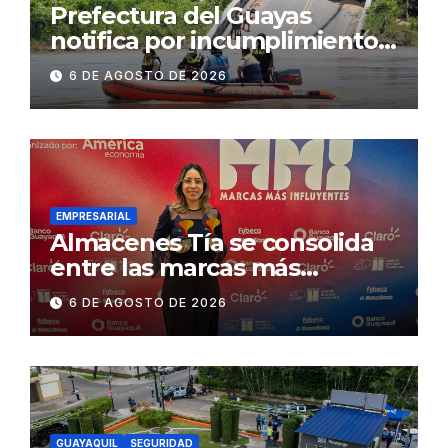
Prefectura del Guayas
notifica por incumplimiento
contractual a la
6 DE AGOSTO DE 2026
Concesionaria CONORTE y
exige celeridad en
desmontaje del puente
Gonzalo Icaza Cornejo, en
Daule
EMPRESARIAL
Almacenes Tía se consolida
entre las marcas más
influyentes del Ecuador
6 DE AGOSTO DE 2026
GUAYAQUIL
SEGURIDAD