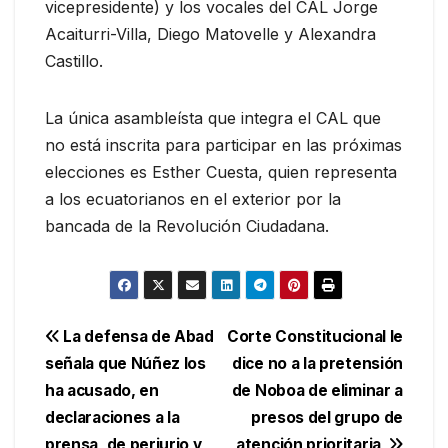
vicepresidente) y los vocales del CAL Jorge
Acaiturri-Villa, Diego Matovelle y Alexandra
Castillo.
La única asambleísta que integra el CAL que
no está inscrita para participar en las próximas
elecciones es Esther Cuesta, quien representa
a los ecuatorianos en el exterior por la
bancada de la Revolución Ciudadana.
Navegación
La defensa de Abad
Corte Constitucional le
señala que Núñez los
dice no a la pretensión
de
ha acusado, en
de Noboa de eliminar a
entradas
declaraciones a la
presos del grupo de
prensa, de perjurio y
atención prioritaria