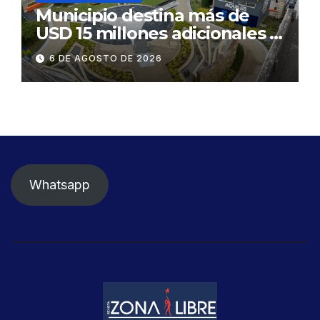
Municipio destina más de
USD 15 millones adicionales a
SEGURA EP para fortalecer la
6 DE AGOSTO DE 2026
seguridad ciudadana
Whatsapp