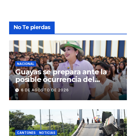
No Te pierdas
NACIONAL
Guayas se prepara ante la
posible ocurrencia del
fenómeno de El Niño:
6 DE AGOSTO DE 2026
Gobierno Nacional capacita a
2.500 jóvenes
CANTONES
NOTICIAS