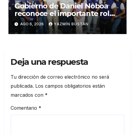
Gobierno de Daniel Noboa
reconoce el importante rol
que cumplen educadoras del
AGO 6, 2026
YAZMÍN BUSTÁN
servicio Creciendo con
Nuestros Hijos en beneficio
de la niñez
Deja una respuesta
Tu dirección de correo electrónico no será
publicada.
Los campos obligatorios están
marcados con
*
Comentario
*