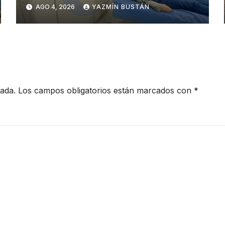
municipal de salud
AGO 4, 2026
YAZMÍN BUSTÁN
cada.
Los campos obligatorios están marcados con
*