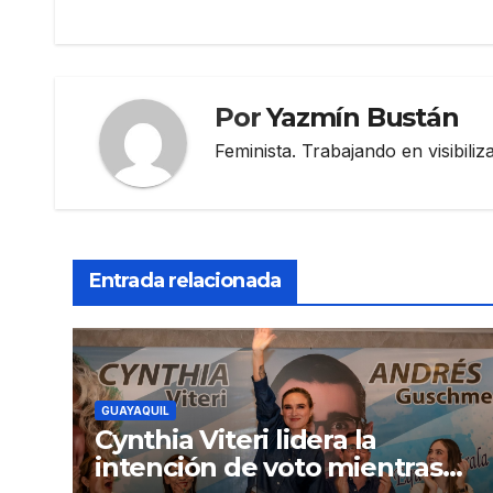
entradas
Por
Yazmín Bustán
Feminista. Trabajando en visibili
Entrada relacionada
GUAYAQUIL
Cynthia Viteri lidera la
intención de voto mientras