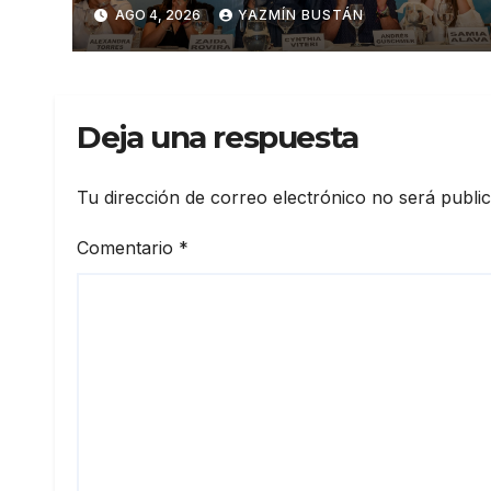
Andrés Guschmer muestra
AGO 4, 2026
YAZMÍN BUSTÁN
un destacado crecimiento,
según AtlasIntel
Deja una respuesta
Tu dirección de correo electrónico no será publi
Comentario
*