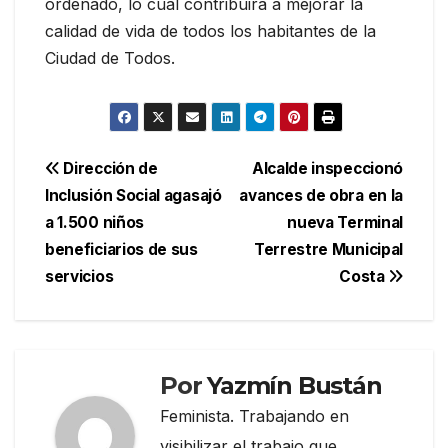
ordenado, lo cual contribuirá a mejorar la
calidad de vida de todos los habitantes de la
Ciudad de Todos.
Navegación
Dirección de
Alcalde inspeccionó
Inclusión Social agasajó
avances de obra en la
de
a 1.500 niños
nueva Terminal
entradas
beneficiarios de sus
Terrestre Municipal
servicios
Costa
Por
Yazmín Bustán
Feminista. Trabajando en
visibilizar el trabajo que