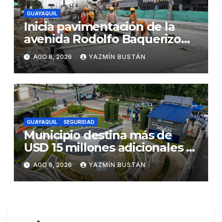
GUAYAQUIL
Inicia pavimentación de la
avenida Rodolfo Baquerizo
Nazur como parte de la
AGO 8, 2026
YAZMÍN BUSTÁN
Renovación Urbana
GUAYAQUIL
SEGURIDAD
Municipio destina más de
USD 15 millones adicionales a
SEGURA EP para fortalecer la
AGO 6, 2026
YAZMÍN BUSTÁN
seguridad ciudadana