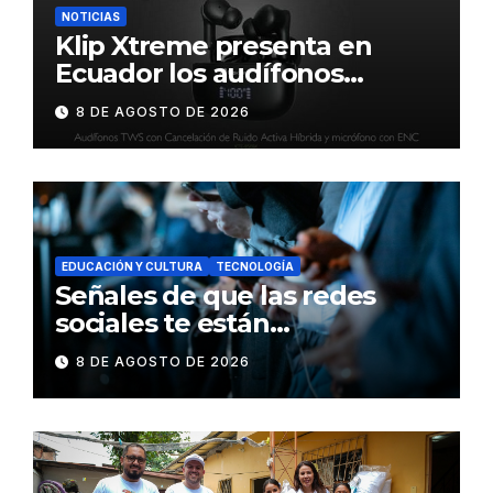
NOTICIAS
Klip Xtreme presenta en
Ecuador los audífonos
DynaBuds con sonido
8 DE AGOSTO DE 2026
inteligente y control táctil
EDUCACIÓN Y CULTURA
TECNOLOGÍA
Señales de que las redes
sociales te están
consumiendo
8 DE AGOSTO DE 2026