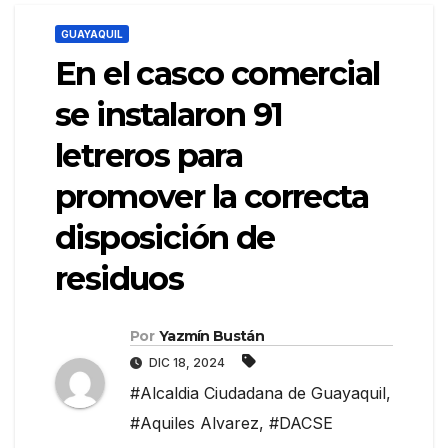
GUAYAQUIL
En el casco comercial
se instalaron 91
letreros para
promover la correcta
disposición de
residuos
Por
Yazmín Bustán
DIC 18, 2024
#Alcaldia Ciudadana de Guayaquil
,
#Aquiles Alvarez
,
#DACSE