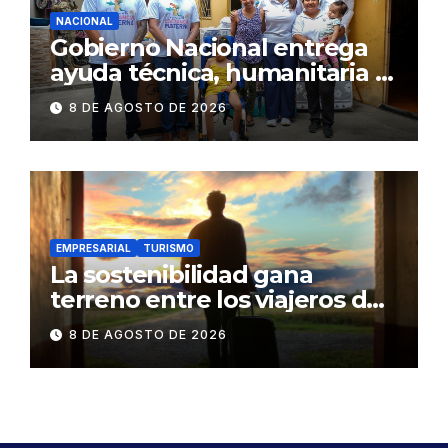
NACIONAL
Gobierno Nacional entrega
ayuda técnica, humanitaria y
Bono Joaquín Gallegos Lara a
8 DE AGOSTO DE 2026
familia en situación de
vulnerabilidad
EMPRESARIAL
TURISMO
La sostenibilidad gana
terreno entre los viajeros de
negocios
8 DE AGOSTO DE 2026