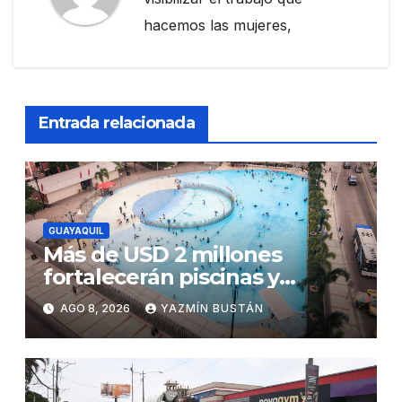
hacemos las mujeres,
Entrada relacionada
GUAYAQUIL
Más de USD 2 millones
fortalecerán piscinas y
parques acuáticos
AGO 8, 2026
YAZMÍN BUSTÁN
municipales