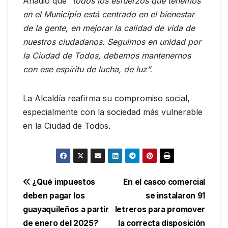
Añadió que
“todos los esfuerzos que tenemos
en el Municipio está centrado en el bienestar
de la gente, en mejorar la calidad de vida de
nuestros ciudadanos. Seguimos en unidad por
la Ciudad de Todos, debemos mantenernos
con ese espíritu de lucha, de luz”.
La Alcaldía reafirma su compromiso social,
especialmente con la sociedad más vulnerable
en la Ciudad de Todos.
Navegación
¿Qué impuestos
En el casco comercial
deben pagar los
se instalaron 91
de
guayaquileños a partir
letreros para promover
entradas
de enero del 2025?
la correcta disposición