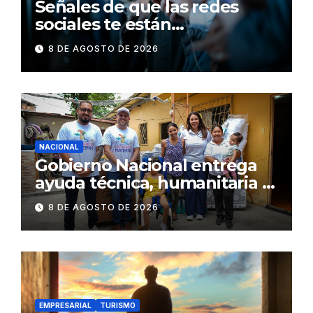
Señales de que las redes
sociales te están
consumiendo
8 DE AGOSTO DE 2026
NACIONAL
Gobierno Nacional entrega
ayuda técnica, humanitaria y
Bono Joaquín Gallegos Lara a
8 DE AGOSTO DE 2026
familia en situación de
vulnerabilidad
EMPRESARIAL
TURISMO