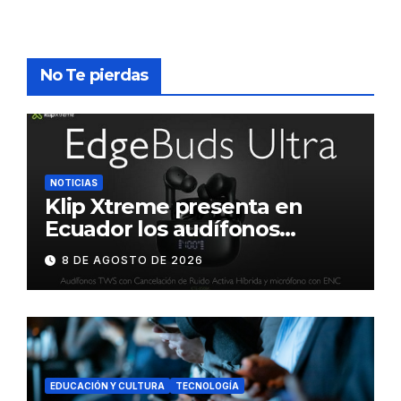
No Te pierdas
NOTICIAS
Klip Xtreme presenta en
Ecuador los audífonos
DynaBuds con sonido
8 DE AGOSTO DE 2026
inteligente y control táctil
EDUCACIÓN Y CULTURA
TECNOLOGÍA