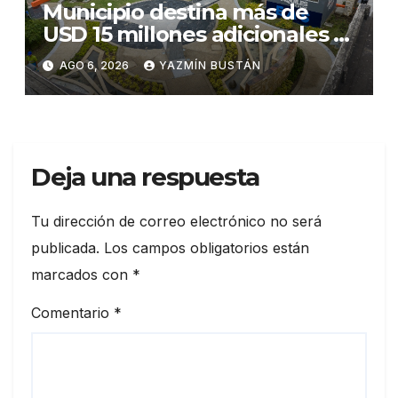
Municipio destina más de
USD 15 millones adicionales a
SEGURA EP para fortalecer la
AGO 6, 2026
YAZMÍN BUSTÁN
seguridad ciudadana
Deja una respuesta
Tu dirección de correo electrónico no será
publicada.
Los campos obligatorios están
marcados con
*
Comentario
*