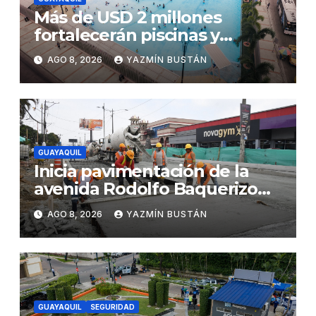
Más de USD 2 millones
fortalecerán piscinas y
parques acuáticos
AGO 8, 2026
YAZMÍN BUSTÁN
municipales
GUAYAQUIL
Inicia pavimentación de la
avenida Rodolfo Baquerizo
Nazur como parte de la
AGO 8, 2026
YAZMÍN BUSTÁN
Renovación Urbana
GUAYAQUIL
SEGURIDAD