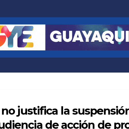
 no justifica la suspensió
udiencia de acción de pr