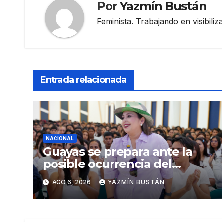
Por
Yazmín Bustán
Feminista. Trabajando en visibili
Entrada relacionada
NACIONAL
Guayas se prepara ante la
posible ocurrencia del
fenómeno de El Niño:
AGO 6, 2026
YAZMÍN BUSTÁN
Gobierno Nacional capacita a
2.500 jóvenes