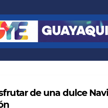
isfrutar de una dulce Nav
ión