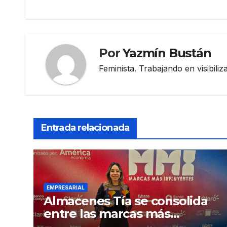
entradas
Por
Yazmín Bustán
Feminista. Trabajando en visibili
Entrada relacionada
EMPRESARIAL
Almacenes Tía se consolida
entre las marcas más
influyentes del Ecuador