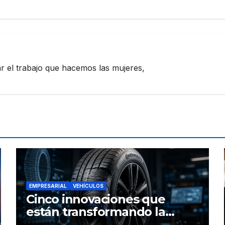
zar el trabajo que hacemos las mujeres,
EMPRESARIAL
VEHÍCULOS
Cinco innovaciones que
están transformando la
industria de los neumáticos y