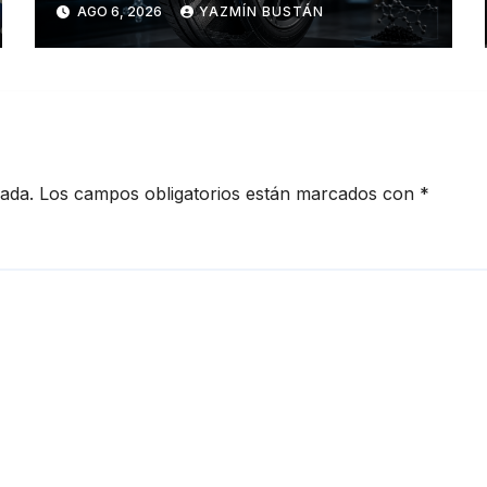
AGO 6, 2026
YAZMÍN BUSTÁN
redefinen el futuro de la
movilidad
cada.
Los campos obligatorios están marcados con
*