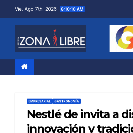
Saltar
Vie. Ago 7th, 2026
8:10:11 AM
al
contenido
EMPRESARIAL
GASTRONOMÍA
Nestlé de invita a d
innovación y tradic