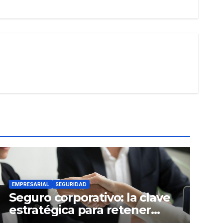
EMPRESARIAL
SEGURIDAD
Seguro corporativo: la clave
estratégica para retener
talento en Ecuador