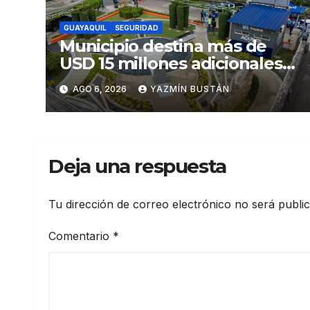
GUAYAQUIL
SEGURIDAD
Municipio destina más de
USD 15 millones adicionales a
SEGURA EP para fortalecer la
AGO 6, 2026
YAZMÍN BUSTÁN
seguridad ciudadana
Deja una respuesta
Tu dirección de correo electrónico no será publi
Comentario
*