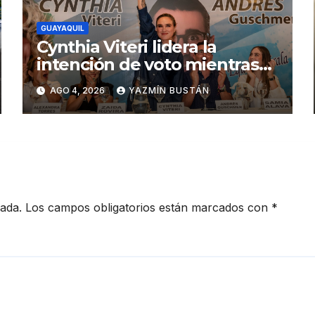
GUAYAQUIL
Cynthia Viteri lidera la
intención de voto mientras
Andrés Guschmer muestra
AGO 4, 2026
YAZMÍN BUSTÁN
un destacado crecimiento,
según AtlasIntel
cada.
Los campos obligatorios están marcados con
*