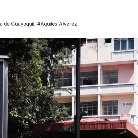
a de Guayaquil
,
#Aquiles Alvarez