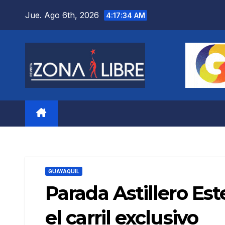
Saltar
Jue. Ago 6th, 2026
4:17:36 AM
al
contenido
GUAYAQUIL
Parada Astillero Est
el carril exclusivo