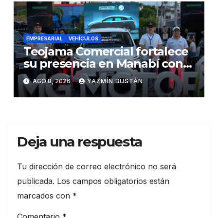
EMPRESARIAL
VEHÍCULOS
Teojama Comercial fortalece
su presencia en Manabí con
una apuesta por la movilidad
AGO 8, 2026
YAZMÍN BUSTÁN
híbrida y eléctrica durante
ExpoAuto del Pacífico 2026
Deja una respuesta
Tu dirección de correo electrónico no será
publicada.
Los campos obligatorios están
marcados con
*
Comentario
*