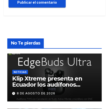
No Te pierdas
NOTICIAS
Klip Xtreme presenta en
Ecuador los audífonos
DynaBuds con sonido
8 DE AGOSTO DE 2026
inteligente y control táctil