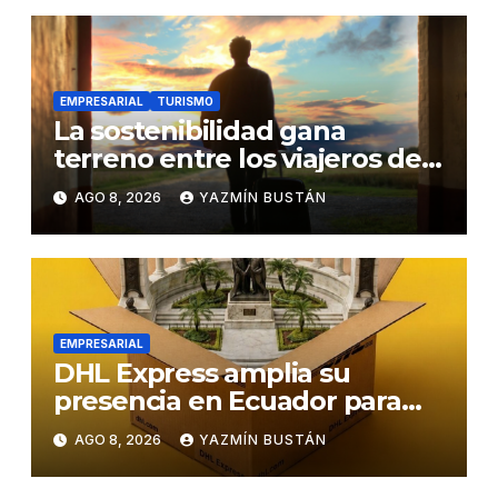
EMPRESARIAL
TURISMO
La sostenibilidad gana
terreno entre los viajeros de
negocios
AGO 8, 2026
YAZMÍN BUSTÁN
EMPRESARIAL
DHL Express amplia su
presencia en Ecuador para
responder al crecimiento de
AGO 8, 2026
YAZMÍN BUSTÁN
las exportaciones