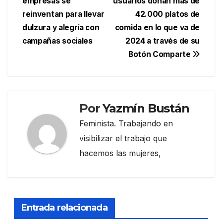
empresas se
usuarios donan más de
de
reinventan para llevar
42.000 platos de
entradas
dulzura y alegría con
comida en lo que va de
campañas sociales
2024 a través de su
Botón Comparte
Por
Yazmín Bustán
Feminista. Trabajando en
visibilizar el trabajo que
hacemos las mujeres,
Entrada relacionada