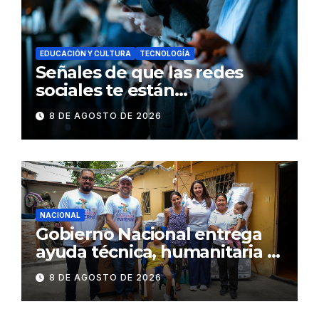
EDUCACIÓN Y CULTURA
TECNOLOGÍA
Señales de que las redes
sociales te están
consumiendo
8 DE AGOSTO DE 2026
NACIONAL
Gobierno Nacional entrega
ayuda técnica, humanitaria y
Bono Joaquín Gallegos Lara a
8 DE AGOSTO DE 2026
familia en situación de
vulnerabilidad