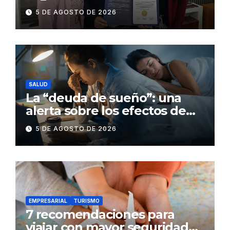
suministro con certificación
5 DE AGOSTO DE 2026
BASC en dos plantas
SALUD
La “deuda de sueño”: una
alerta sobre los efectos de
dormir mal en la salud física y
5 DE AGOSTO DE 2026
mental
EMPRESARIAL
TURISMO
7 recomendaciones para
viajar con mayor seguridad