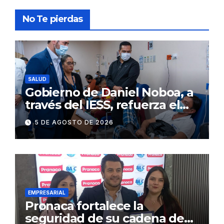
No Te pierdas
SALUD
Gobierno de Daniel Noboa, a
través del IESS, refuerza el
abastecimiento de insulina
5 DE AGOSTO DE 2026
en 86 establecimientos de
salud
EMPRESARIAL
Pronaca fortalece la
seguridad de su cadena de