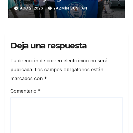
el Festival del Cangrejo Rojo
AGO 2, 2026
YAZMÍN BUSTÁN
2026
Deja una respuesta
Tu dirección de correo electrónico no será
publicada.
Los campos obligatorios están
marcados con
*
Comentario
*