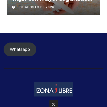
dentro y fuera del Ecuador
5 DE AGOSTO DE 2026
Whatsapp