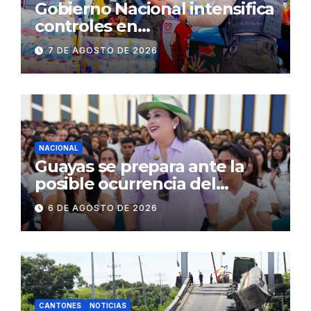
Gobierno Nacional intensifica
controles en
establecimientos y espacios
7 DE AGOSTO DE 2026
públicos de Pichincha: 684
operativos en zonas
comerciales y de
concurrencia
NACIONAL
Guayas se prepara ante la
posible ocurrencia del
fenómeno de El Niño:
6 DE AGOSTO DE 2026
Gobierno Nacional capacita a
2.500 jóvenes
CANTONES
NOTICIAS