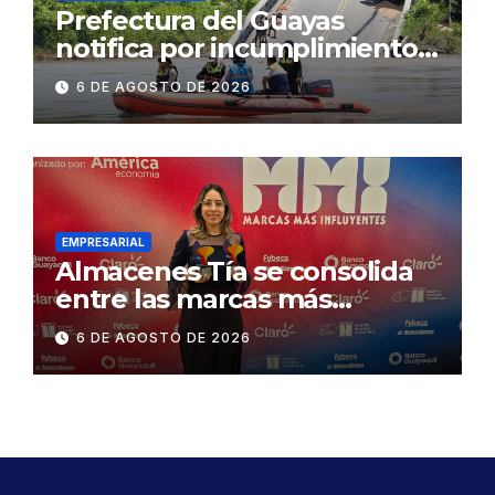
Prefectura del Guayas
notifica por incumplimiento
contractual a la
6 DE AGOSTO DE 2026
Concesionaria CONORTE y
exige celeridad en
desmontaje del puente
Gonzalo Icaza Cornejo, en
Daule
EMPRESARIAL
Almacenes Tía se consolida
entre las marcas más
influyentes del Ecuador
6 DE AGOSTO DE 2026