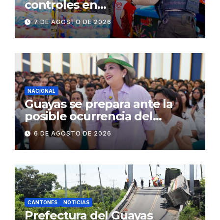
controles en
establecimientos y espacios
7 DE AGOSTO DE 2026
públicos de Pichincha: 684
operativos en zonas
comerciales y de
concurrencia
NACIONAL
Guayas se prepara ante la
posible ocurrencia del
fenómeno de El Niño:
6 DE AGOSTO DE 2026
Gobierno Nacional capacita a
2.500 jóvenes
CANTONES
NOTICIAS
Prefectura del Guayas