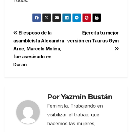
Todos.
Navegación
El esposo de la
Ejercita tu mejor
asambleísta Alexandra
versión en Taurus Gym
de
Arce, Marcelo Molina,
entradas
fue asesinado en
Durán
Por
Yazmín Bustán
Feminista. Trabajando en
visibilizar el trabajo que
hacemos las mujeres,