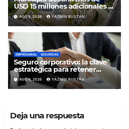
USD 15 millones adicionales a
SEGURA EP para fortalecer la
AGO 6, 2026
YAZMÍN BUSTÁN
seguridad ciudadana
EMPRESARIAL
SEGURIDAD
Seguro corporativo: la clave
estratégica para retener
talento en Ecuador
AGO 6, 2026
YAZMÍN BUSTÁN
Deja una respuesta