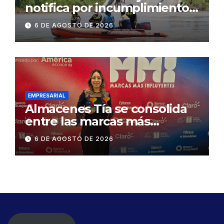
notifica por incumplimiento
contractual a la
6 DE AGOSTO DE 2026
Concesionaria CONORTE y
exige celeridad en
desmontaje del puente
Gonzalo Icaza Cornejo, en
Daule
EMPRESARIAL
Almacenes Tía se consolida
entre las marcas más
influyentes del Ecuador
6 DE AGOSTO DE 2026