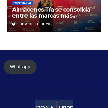
EMPRESARIAL
Almacenes Tía se consolida
entre las marcas más
influyentes del Ecuador
6 DE AGOSTO DE 2026
Whatsapp