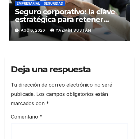
EMPRESARIAL
SEGURIDAD
Seguro corporativo: la clave
estratégica para retener
talento en Ecuador
AGO 6, 2026
YAZMÍN BUSTÁN
Deja una respuesta
Tu dirección de correo electrónico no será
publicada.
Los campos obligatorios están
marcados con
*
Comentario
*