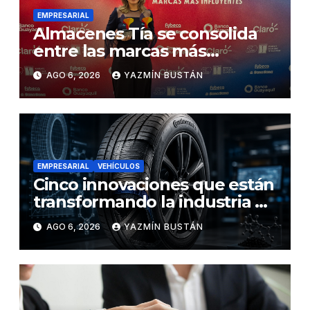
EMPRESARIAL
Almacenes Tía se consolida
entre las marcas más
influyentes del Ecuador
AGO 6, 2026
YAZMÍN BUSTÁN
EMPRESARIAL
VEHÍCULOS
Cinco innovaciones que están
transformando la industria de
los neumáticos y redefinen el
AGO 6, 2026
YAZMÍN BUSTÁN
futuro de la movilidad