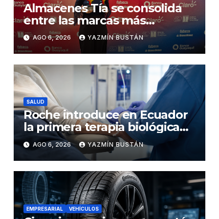
Almacenes Tía se consolida
entre las marcas más
influyentes del Ecuador
AGO 6, 2026
YAZMÍN BUSTÁN
SALUD
Roche introduce en Ecuador
la primera terapia biológica
de precisión capaz de
AGO 6, 2026
YAZMÍN BUSTÁN
detener el daño renal por
nefritis lúpica
EMPRESARIAL
VEHÍCULOS