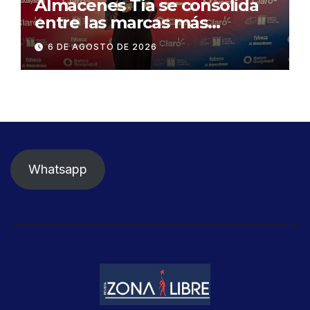
Almacenes Tía se consolida
entre las marcas más
influyentes del Ecuador
6 DE AGOSTO DE 2026
Whatsapp