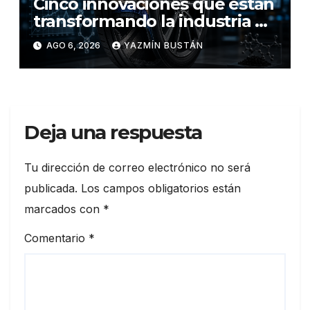
Cinco innovaciones que están
transformando la industria de
los neumáticos y redefinen el
AGO 6, 2026
YAZMÍN BUSTÁN
futuro de la movilidad
Deja una respuesta
Tu dirección de correo electrónico no será
publicada.
Los campos obligatorios están
marcados con
*
Comentario
*