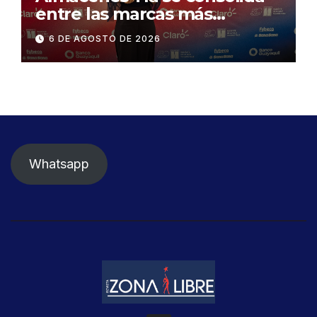
entre las marcas más
influyentes del Ecuador
6 DE AGOSTO DE 2026
Whatsapp