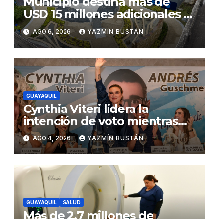
Municipio destina más de
USD 15 millones adicionales a
SEGURA EP para fortalecer la
AGO 6, 2026
YAZMÍN BUSTÁN
seguridad ciudadana
GUAYAQUIL
Cynthia Viteri lidera la
intención de voto mientras
Andrés Guschmer muestra
AGO 4, 2026
YAZMÍN BUSTÁN
un destacado crecimiento,
según AtlasIntel
GUAYAQUIL
SALUD
Más de 2,7 millones de