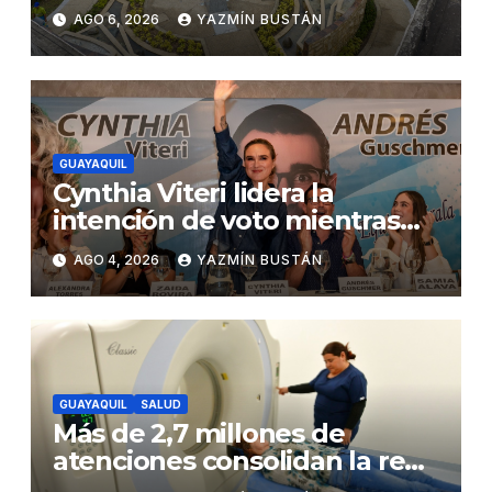
SEGURA EP para fortalecer la
AGO 6, 2026
YAZMÍN BUSTÁN
seguridad ciudadana
GUAYAQUIL
Cynthia Viteri lidera la
intención de voto mientras
Andrés Guschmer muestra
AGO 4, 2026
YAZMÍN BUSTÁN
un destacado crecimiento,
según AtlasIntel
GUAYAQUIL
SALUD
Más de 2,7 millones de
atenciones consolidan la red
municipal de salud