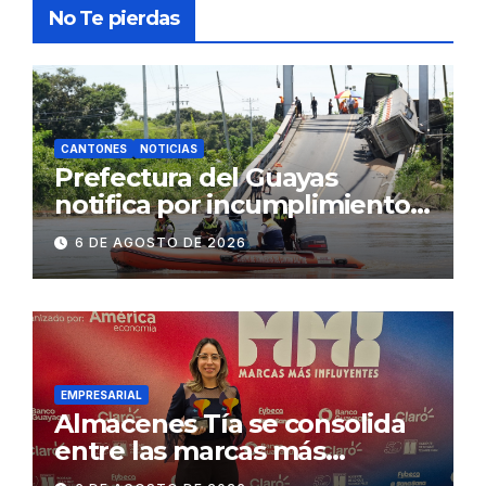
No Te pierdas
CANTONES
NOTICIAS
Prefectura del Guayas
notifica por incumplimiento
contractual a la
6 DE AGOSTO DE 2026
Concesionaria CONORTE y
exige celeridad en
desmontaje del puente
Gonzalo Icaza Cornejo, en
Daule
EMPRESARIAL
Almacenes Tía se consolida
entre las marcas más
influyentes del Ecuador