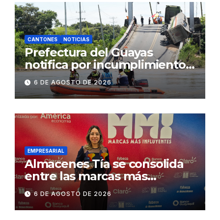
CANTONES
NOTICIAS
Prefectura del Guayas
notifica por incumplimiento
contractual a la
6 DE AGOSTO DE 2026
Concesionaria CONORTE y
exige celeridad en
desmontaje del puente
Gonzalo Icaza Cornejo, en
Daule
EMPRESARIAL
Almacenes Tía se consolida
entre las marcas más
influyentes del Ecuador
6 DE AGOSTO DE 2026