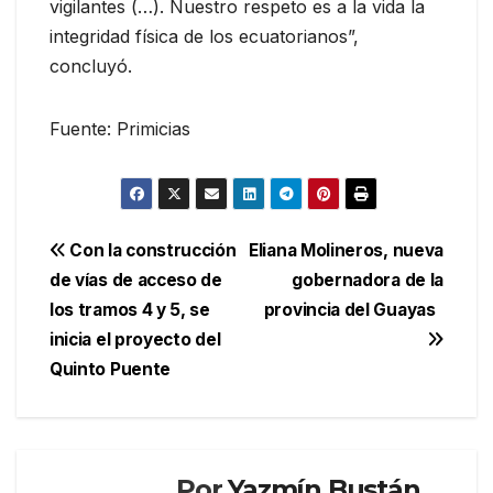
vigilantes (…). Nuestro respeto es a la vida la
integridad física de los ecuatorianos”,
concluyó.
Fuente: Primicias
Navegación
Con la construcción
Eliana Molineros, nueva
de vías de acceso de
gobernadora de la
de
los tramos 4 y 5, se
provincia del Guayas
entradas
inicia el proyecto del
Quinto Puente
Por
Yazmín Bustán