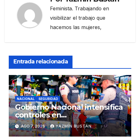
Feminista. Trabajando en
visibilizar el trabajo que
hacemos las mujeres,
Entrada relacionada
NACIONAL
SEGURIDAD
Gobierno Nacional intensifica
controles en
establecimientos y espacios
AGO 7, 2026
YAZMÍN BUSTÁN
públicos de Pichincha: 684
operativos en zonas