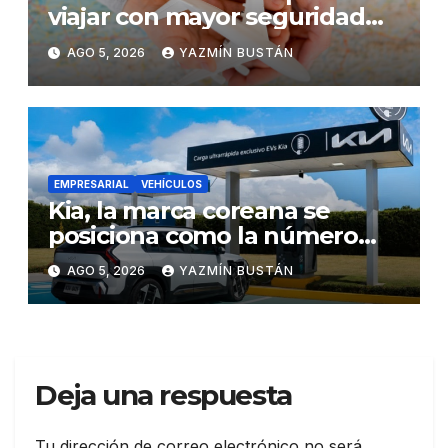
viajar con mayor seguridad
dentro y fuera del Ecuador
AGO 5, 2026
YAZMÍN BUSTÁN
EMPRESARIAL
VEHÍCULOS
Kia, la marca coreana se
posiciona como la número
uno en ventas de vehículos
AGO 5, 2026
YAZMÍN BUSTÁN
eléctricos en Ecuador
durante julio
Deja una respuesta
Tu dirección de correo electrónico no será