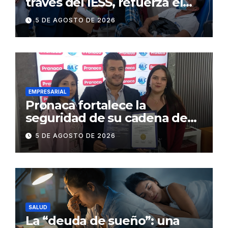
través del IESS, refuerza el
abastecimiento de insulina
5 DE AGOSTO DE 2026
en 86 establecimientos de
salud
EMPRESARIAL
Pronaca fortalece la
seguridad de su cadena de
suministro con certificación
5 DE AGOSTO DE 2026
BASC en dos plantas
SALUD
La “deuda de sueño”: una