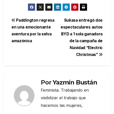
Navegación
Paddington regresa
Sukasa entregó dos
en una emocionante
espectaculares autos
de
aventura por la selva
BYD a 1 sola ganadora
entradas
amazónica
de la campaña de
Navidad “Electric
Christmas”
Por
Yazmín Bustán
Feminista. Trabajando en
visibilizar el trabajo que
hacemos las mujeres,