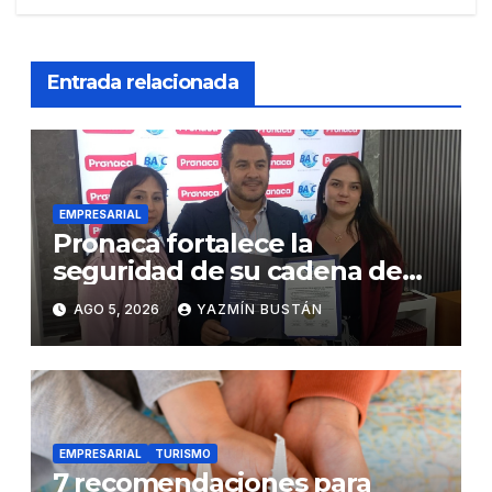
Entrada relacionada
EMPRESARIAL
Pronaca fortalece la
seguridad de su cadena de
suministro con certificación
AGO 5, 2026
YAZMÍN BUSTÁN
BASC en dos plantas
EMPRESARIAL
TURISMO
7 recomendaciones para