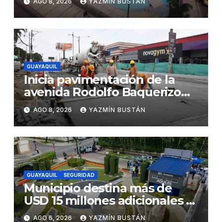
AGO 8, 2026
YAZMÍN BUSTÁN
municipales
GUAYAQUIL
Inicia pavimentación de la
avenida Rodolfo Baquerizo
Nazur como parte de la
AGO 8, 2026
YAZMÍN BUSTÁN
Renovación Urbana
GUAYAQUIL
SEGURIDAD
Municipio destina más de
USD 15 millones adicionales a
SEGURA EP para fortalecer la
AGO 6, 2026
YAZMÍN BUSTÁN