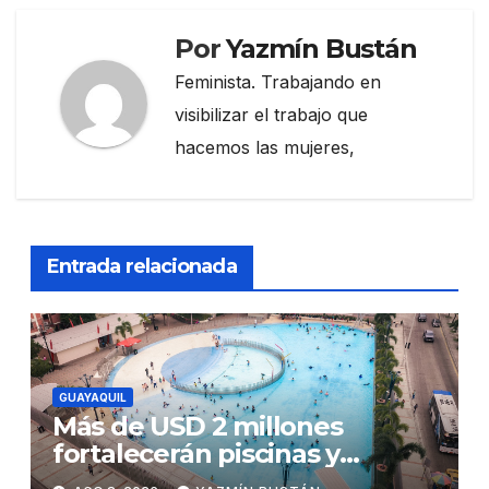
Por
Yazmín Bustán
Feminista. Trabajando en
visibilizar el trabajo que
hacemos las mujeres,
Entrada relacionada
GUAYAQUIL
Más de USD 2 millones
fortalecerán piscinas y
parques acuáticos