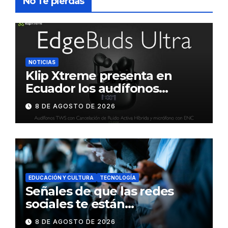
No Te pierdas
NOTICIAS
Klip Xtreme presenta en
Ecuador los audífonos
DynaBuds con sonido
8 DE AGOSTO DE 2026
inteligente y control táctil
EDUCACIÓN Y CULTURA
TECNOLOGÍA
Señales de que las redes
sociales te están
consumiendo
8 DE AGOSTO DE 2026