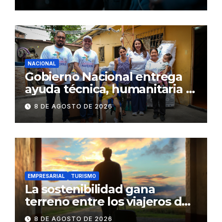
NACIONAL
Gobierno Nacional entrega
ayuda técnica, humanitaria y
Bono Joaquín Gallegos Lara a
8 DE AGOSTO DE 2026
familia en situación de
vulnerabilidad
EMPRESARIAL
TURISMO
La sostenibilidad gana
terreno entre los viajeros de
negocios
8 DE AGOSTO DE 2026