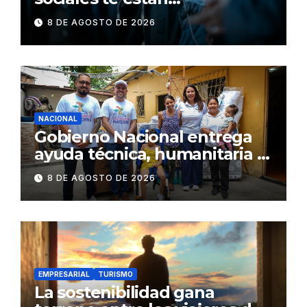
consumiendo
8 DE AGOSTO DE 2026
NACIONAL
Gobierno Nacional entrega
ayuda técnica, humanitaria y
Bono Joaquín Gallegos Lara a
8 DE AGOSTO DE 2026
familia en situación de
vulnerabilidad
EMPRESARIAL
TURISMO
La sostenibilidad gana