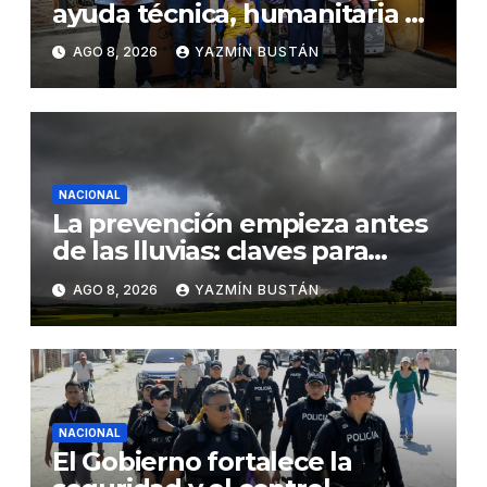
ayuda técnica, humanitaria y
Bono Joaquín Gallegos Lara a
AGO 8, 2026
YAZMÍN BUSTÁN
familia en situación de
vulnerabilidad
NACIONAL
La prevención empieza antes
de las lluvias: claves para
proteger los cultivos frente a
AGO 8, 2026
YAZMÍN BUSTÁN
El Niño
NACIONAL
El Gobierno fortalece la