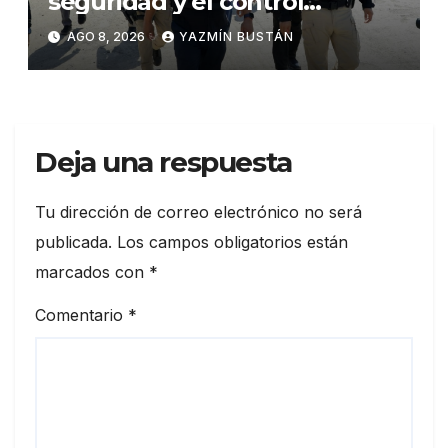
seguridad y el control
territorial en General Villamil
AGO 8, 2026
YAZMÍN BUSTÁN
Playas
Deja una respuesta
Tu dirección de correo electrónico no será
publicada.
Los campos obligatorios están
marcados con
*
Comentario
*