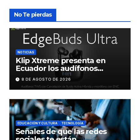
No Te pierdas
NOTICIAS
Klip Xtreme presenta en
Ecuador los audífonos
DynaBuds con sonido
8 DE AGOSTO DE 2026
inteligente y control táctil
EDUCACIÓN Y CULTURA
TECNOLOGÍA
Señales de que las redes
sociales te están