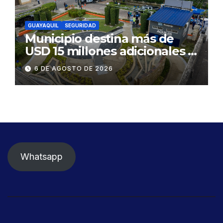
GUAYAQUIL
SEGURIDAD
Municipio destina más de
USD 15 millones adicionales a
SEGURA EP para fortalecer la
6 DE AGOSTO DE 2026
seguridad ciudadana
Whatsapp