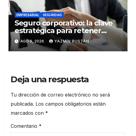
EMPRESARIAL
SEGURIDAD
Seguro corporativo: la clave
estratégica para retener
talento en Ecuador
AGO 6, 2026
YAZMÍN BUSTÁN
Deja una respuesta
Tu dirección de correo electrónico no será
publicada.
Los campos obligatorios están
marcados con
*
Comentario
*