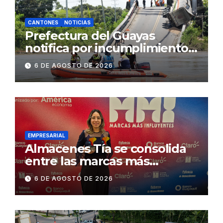
CANTONES
NOTICIAS
Prefectura del Guayas
notifica por incumplimiento
contractual a la
6 DE AGOSTO DE 2026
Concesionaria CONORTE y
exige celeridad en
desmontaje del puente
Gonzalo Icaza Cornejo, en
Daule
EMPRESARIAL
Almacenes Tía se consolida
entre las marcas más
influyentes del Ecuador
6 DE AGOSTO DE 2026