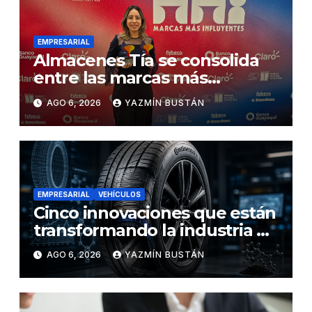
EMPRESARIAL
Almacenes Tía se consolida
entre las marcas más
influyentes del Ecuador
AGO 6, 2026
YAZMÍN BUSTÁN
EMPRESARIAL
VEHÍCULOS
Cinco innovaciones que están
transformando la industria de
los neumáticos y redefinen el
AGO 6, 2026
YAZMÍN BUSTÁN
futuro de la movilidad