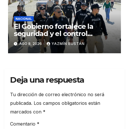
NACIONAL
El Gobierno fortalece la
seguridad y el control
territorial en General Villamil
AGO 8, 2026
YAZMÍN BUSTÁN
Playas
Deja una respuesta
Tu dirección de correo electrónico no será
publicada.
Los campos obligatorios están
marcados con
*
Comentario
*