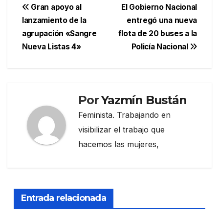
Navegación
Gran apoyo al
El Gobierno Nacional
lanzamiento de la
entregó una nueva
de
agrupación «Sangre
flota de 20 buses a la
entradas
Nueva Listas 4»
Policía Nacional
Por
Yazmín Bustán
Feminista. Trabajando en
visibilizar el trabajo que
hacemos las mujeres,
Entrada relacionada