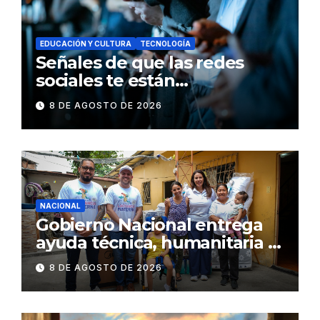
EDUCACIÓN Y CULTURA
TECNOLOGÍA
Señales de que las redes
sociales te están
consumiendo
8 DE AGOSTO DE 2026
NACIONAL
Gobierno Nacional entrega
ayuda técnica, humanitaria y
Bono Joaquín Gallegos Lara a
8 DE AGOSTO DE 2026
familia en situación de
vulnerabilidad