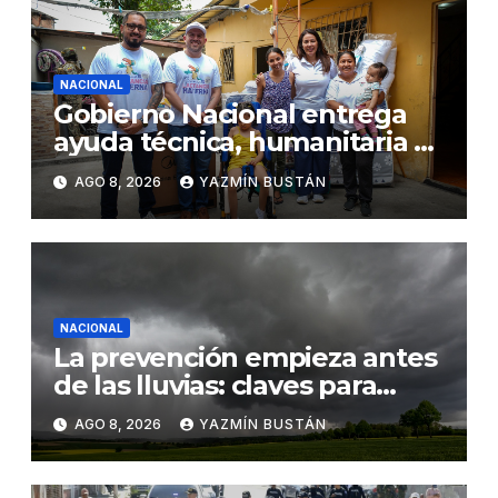
NACIONAL
Gobierno Nacional entrega
ayuda técnica, humanitaria y
Bono Joaquín Gallegos Lara a
AGO 8, 2026
YAZMÍN BUSTÁN
familia en situación de
vulnerabilidad
NACIONAL
La prevención empieza antes
de las lluvias: claves para
proteger los cultivos frente a
AGO 8, 2026
YAZMÍN BUSTÁN
El Niño