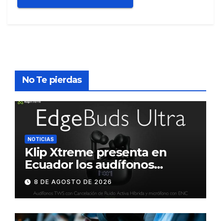
No Te pierdas
NOTICIAS
Klip Xtreme presenta en
Ecuador los audífonos
DynaBuds con sonido
8 DE AGOSTO DE 2026
inteligente y control táctil