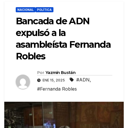
NACIONAL
POLÍTICA
Bancada de ADN
expulsó a la
asambleísta Fernanda
Robles
Por
Yazmín Bustán
#ADN
,
ENE 15, 2025
#Fernanda Robles