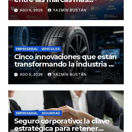
influyentes del Ecuador
AGO 6, 2026
YAZMÍN BUSTÁN
EMPRESARIAL
VEHÍCULOS
Cinco innovaciones que están
transformando la industria de
los neumáticos y redefinen el
AGO 6, 2026
YAZMÍN BUSTÁN
futuro de la movilidad
EMPRESARIAL
SEGURIDAD
Seguro corporativo: la clave
estratégica para retener