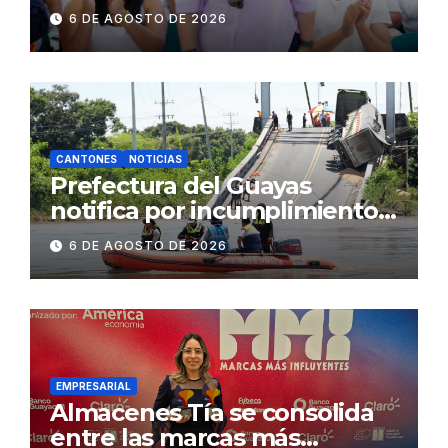
fenómeno de El Niño:
6 DE AGOSTO DE 2026
Gobierno Nacional capacita a
2.500 jóvenes
CANTONES
NOTICIAS
Prefectura del Guayas
notifica por incumplimiento
contractual a la
6 DE AGOSTO DE 2026
Concesionaria CONORTE y
exige celeridad en
desmontaje del puente
Gonzalo Icaza Cornejo, en
Daule
EMPRESARIAL
Almacenes Tía se consolida
entre las marcas más