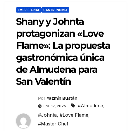
EMPRESARIAL
GASTRONOMÍA
Shany y Johnta
protagonizan «Love
Flame»: La propuesta
gastronómica única
de Almudena para
San Valentín
Por
Yazmín Bustán
#Almudena
,
ENE 17, 2025
#Johnta
,
#Love Flame
,
#Master Chef
,