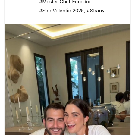
#Master Chef Ecuador
,
#San Valentín 2025
,
#Shany