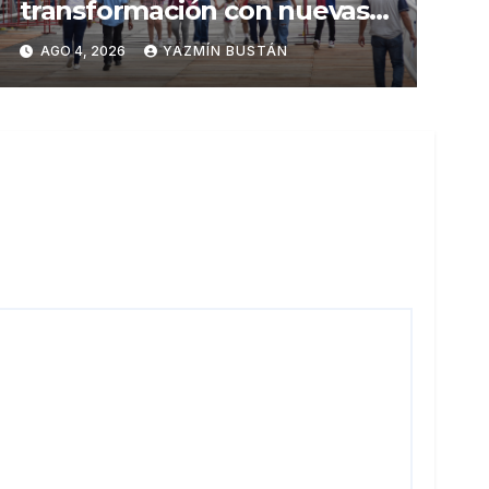
transformación con nuevas
inversiones y una oferta
AGO 4, 2026
YAZMÍN BUSTÁN
renovada