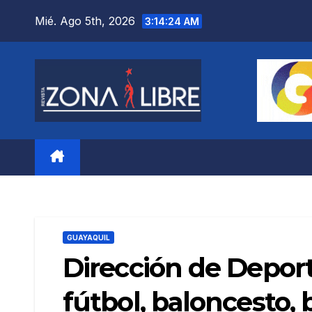
Saltar
Mié. Ago 5th, 2026
3:14:25 AM
al
contenido
GUAYAQUIL
Dirección de Deport
fútbol, baloncesto,