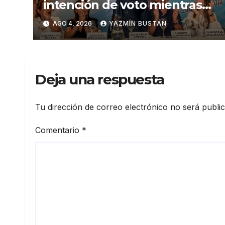
intención de voto mientras
Andrés Guschmer muestra
AGO 4, 2026
YAZMÍN BUSTÁN
un destacado crecimiento,
según AtlasIntel
Deja una respuesta
Tu dirección de correo electrónico no será publi
Comentario
*