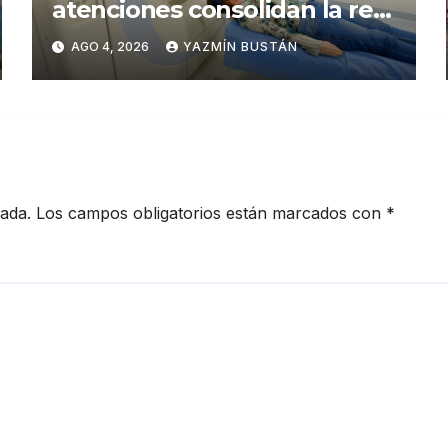
atenciones consolidan la red
municipal de salud
AGO 4, 2026
YAZMÍN BUSTÁN
cada.
Los campos obligatorios están marcados con
*