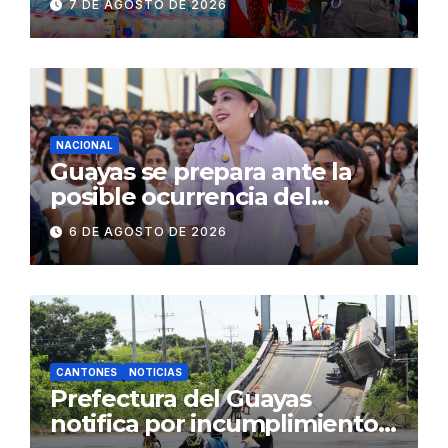
7 DE AGOSTO DE 2026
públicos de Pichincha: 684
operativos en zonas
comerciales y de
concurrencia
NACIONAL
Guayas se prepara ante la
posible ocurrencia del
fenómeno de El Niño:
6 DE AGOSTO DE 2026
Gobierno Nacional capacita a
2.500 jóvenes
CANTONES
NOTICIAS
Prefectura del Guayas
notifica por incumplimiento