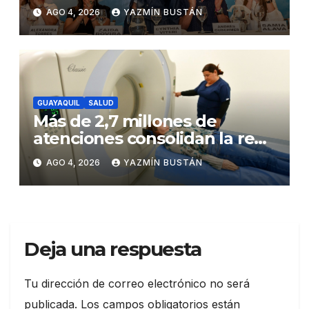
Andrés Guschmer muestra
AGO 4, 2026
YAZMÍN BUSTÁN
un destacado crecimiento,
según AtlasIntel
GUAYAQUIL
SALUD
Más de 2,7 millones de
atenciones consolidan la red
municipal de salud
AGO 4, 2026
YAZMÍN BUSTÁN
Deja una respuesta
Tu dirección de correo electrónico no será
publicada.
Los campos obligatorios están