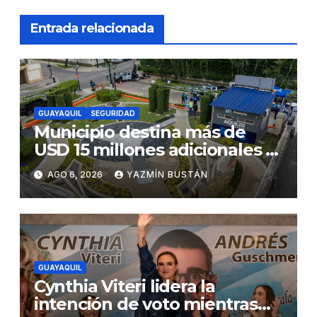
Entrada relacionada
GUAYAQUIL
SEGURIDAD
Municipio destina más de
USD 15 millones adicionales a
SEGURA EP para fortalecer la
AGO 6, 2026
YAZMÍN BUSTÁN
seguridad ciudadana
GUAYAQUIL
Cynthia Viteri lidera la
intención de voto mientras