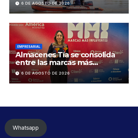
contractual a la
6 DE AGOSTO DE 2026
Concesionaria CONORTE y
exige celeridad en
desmontaje del puente
Gonzalo Icaza Cornejo, en
Daule
EMPRESARIAL
Almacenes Tía se consolida
entre las marcas más
influyentes del Ecuador
6 DE AGOSTO DE 2026
Whatsapp