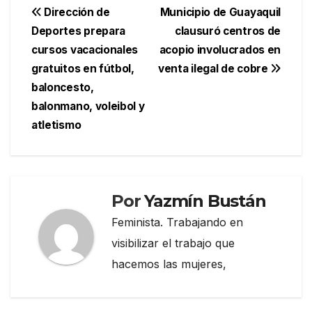
Navegación
Dirección de
Municipio de Guayaquil
Deportes prepara
clausuró centros de
de
cursos vacacionales
acopio involucrados en
entradas
gratuitos en fútbol,
venta ilegal de cobre
baloncesto,
balonmano, voleibol y
atletismo
Por
Yazmín Bustán
Feminista. Trabajando en
visibilizar el trabajo que
hacemos las mujeres,