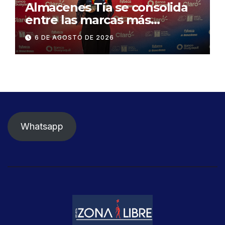
Almacenes Tía se consolida
entre las marcas más
influyentes del Ecuador
6 DE AGOSTO DE 2026
Whatsapp