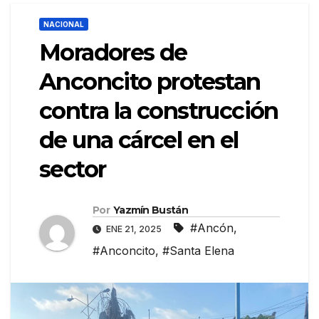
NACIONAL
Moradores de
Anconcito protestan
contra la construcción
de una cárcel en el
sector
Por
Yazmín Bustán
#Ancón
,
ENE 21, 2025
#Anconcito
,
#Santa Elena