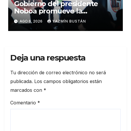
Gobierno del presidente
Noboa promueve la
autonomía económica de las
AGO 6, 2026
YAZMÍN BUSTÁN
mujeres con más de USD 45
millones en financiamiento
Deja una respuesta
Tu dirección de correo electrónico no será
publicada.
Los campos obligatorios están
marcados con
*
Comentario
*