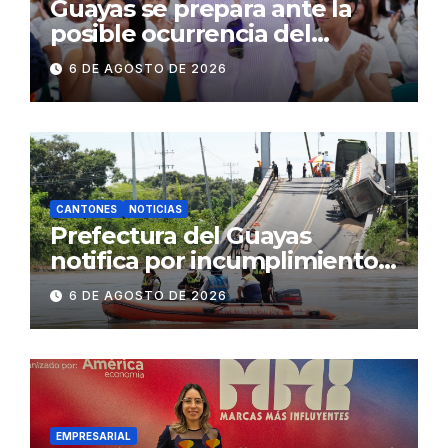
Guayas se prepara ante la
posible ocurrencia del
fenómeno de El Niño:
6 DE AGOSTO DE 2026
Gobierno Nacional capacita a
2.500 jóvenes
CANTONES
NOTICIAS
Prefectura del Guayas
notifica por incumplimiento
contractual a la
6 DE AGOSTO DE 2026
Concesionaria CONORTE y
exige celeridad en
desmontaje del puente
Gonzalo Icaza Cornejo, en
Daule
EMPRESARIAL