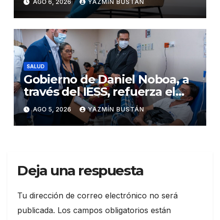
AGO 6, 2026
YAZMÍN BUSTÁN
bebé
SALUD
Gobierno de Daniel Noboa, a
través del IESS, refuerza el
abastecimiento de insulina
AGO 5, 2026
YAZMÍN BUSTÁN
en 86 establecimientos de
salud
Deja una respuesta
Tu dirección de correo electrónico no será
publicada.
Los campos obligatorios están