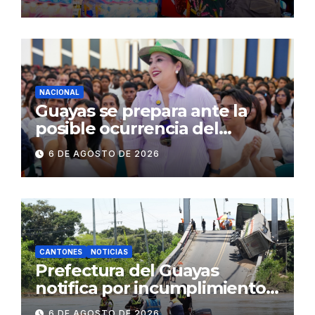
públicos de Pichincha: 684
operativos en zonas
comerciales y de
concurrencia
NACIONAL
Guayas se prepara ante la
posible ocurrencia del
fenómeno de El Niño:
6 DE AGOSTO DE 2026
Gobierno Nacional capacita a
2.500 jóvenes
CANTONES
NOTICIAS
Prefectura del Guayas
notifica por incumplimiento
contractual a la
6 DE AGOSTO DE 2026