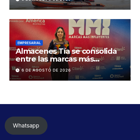
Concesionaria CONORTE y
exige celeridad en
desmontaje del puente
Gonzalo Icaza Cornejo, en
Daule
EMPRESARIAL
Almacenes Tía se consolida
entre las marcas más
influyentes del Ecuador
6 DE AGOSTO DE 2026
Whatsapp