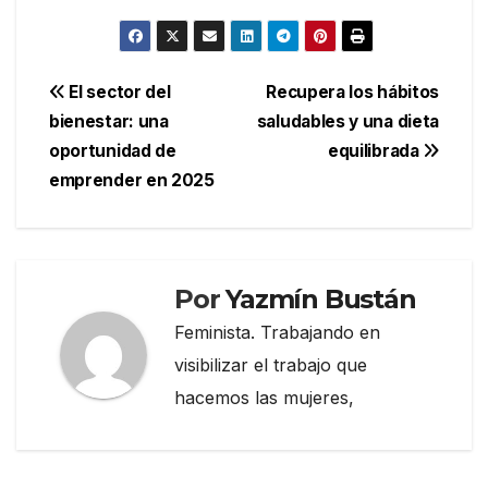
Navegación
El sector del
Recupera los hábitos
bienestar: una
saludables y una dieta
de
oportunidad de
equilibrada
entradas
emprender en 2025
Por
Yazmín Bustán
Feminista. Trabajando en
visibilizar el trabajo que
hacemos las mujeres,