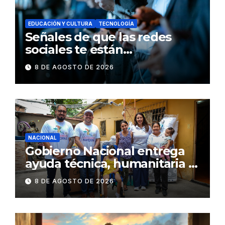
EDUCACIÓN Y CULTURA
TECNOLOGÍA
Señales de que las redes
sociales te están
consumiendo
8 DE AGOSTO DE 2026
NACIONAL
Gobierno Nacional entrega
ayuda técnica, humanitaria y
Bono Joaquín Gallegos Lara a
8 DE AGOSTO DE 2026
familia en situación de
vulnerabilidad