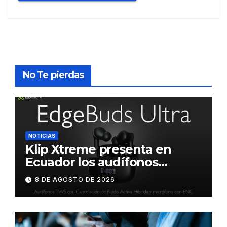
No Te pierdas
NOTICIAS
Klip Xtreme presenta en
Ecuador los audífonos
DynaBuds con sonido
8 DE AGOSTO DE 2026
inteligente y control táctil