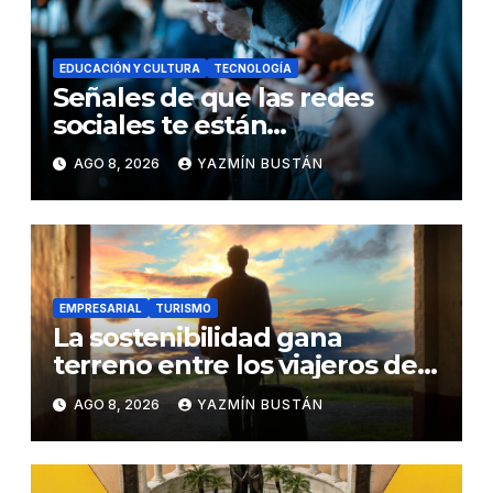
EDUCACIÓN Y CULTURA
TECNOLOGÍA
Señales de que las redes
sociales te están
consumiendo
AGO 8, 2026
YAZMÍN BUSTÁN
EMPRESARIAL
TURISMO
La sostenibilidad gana
terreno entre los viajeros de
negocios
AGO 8, 2026
YAZMÍN BUSTÁN