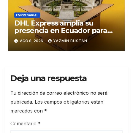
EMPRESARIAL
DHL Express amplia su
presencia en Ecuador para
responder al crecimiento de
AGO 8, 2026
YAZMÍN BUSTÁN
las exportaciones
Deja una respuesta
Tu dirección de correo electrónico no será
publicada.
Los campos obligatorios están
marcados con
*
Comentario
*