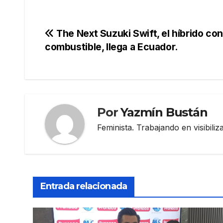
Navegación
The Next Suzuki Swift, el híbrido co
combustible, llega a Ecuador.
de
entradas
Por
Yazmín Bustán
Feminista. Trabajando en visibili
Entrada relacionada