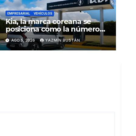
EMPRESARIAL
VEHÍCULOS
Kia, la marca coreana se
posiciona como la número
uno en ventas de vehículos
AGO 5, 2026
YAZMÍN BUSTÁN
eléctricos en Ecuador
durante julio