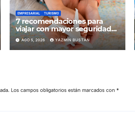
EMPRESARIAL
TURISMO
7 recomendaciones para
viajar con mayor seguridad
dentro y fuera del Ecuador
AGO 5, 2026
YAZMÍN BUSTÁN
cada.
Los campos obligatorios están marcados con
*