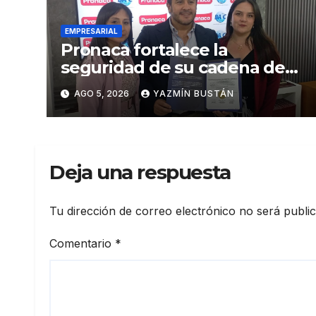
EMPRESARIAL
Pronaca fortalece la
seguridad de su cadena de
suministro con certificación
AGO 5, 2026
YAZMÍN BUSTÁN
BASC en dos plantas
Deja una respuesta
Tu dirección de correo electrónico no será publi
Comentario
*