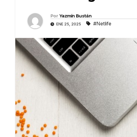
Por
Yazmín Bustán
#Netlife
ENE 25, 2025